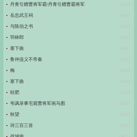
04/21
丹青引赠曹将军霸/丹青引赠曹霸将军
04/21
岳忠武王祠
04/21
与陈伯之书
04/21
羽林郎
04/21
塞下曲
04/21
鲁仲连义不帝秦
04/21
梅
04/21
塞下曲
04/21
轻肥
04/21
韦讽录事宅观曹将军画马图
04/21
秋望
04/21
诗三百三首
04/21
战城南