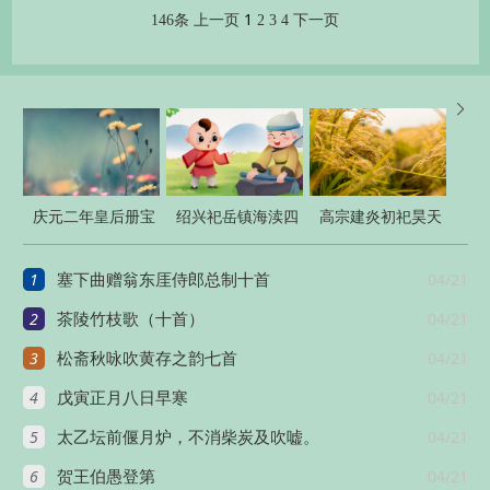
1
146条
上一页
2
3
4
下一页

庆元二年皇后册宝
绍兴祀岳镇海渎四
高宗建炎初祀昊天
十三首
十三首
上帝
1
04/21
塞下曲赠翁东厓侍郎总制十首
2
04/21
茶陵竹枝歌（十首）
3
04/21
松斋秋咏吹黄存之韵七首
4
04/21
戊寅正月八日早寒
5
04/21
太乙坛前偃月炉，不消柴炭及吹嘘。
6
04/21
贺王伯愚登第