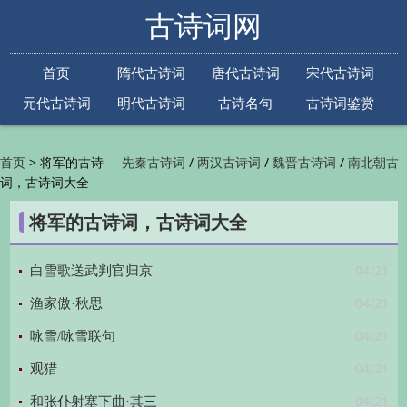
古诗词网
首页
隋代古诗词
唐代古诗词
宋代古诗词
元代古诗词
明代古诗词
古诗名句
古诗词鉴赏
古诗下一句
古诗上一句
>
将军的古诗
/
/
/
首页
先秦古诗词
两汉古诗词
魏晋古诗词
南北朝古
词，古诗词大全
/
/
/
/
诗词
隋代古诗词
唐代古诗词
五代古诗词
宋
/
/
/
代古诗词
金朝古诗词
元代古诗词
明代古诗词
将军的古诗词，古诗词大全
/
/
/
/
清代古诗词
近现代古诗词
古诗名句
古诗词
/
/
/
鉴赏
古诗下一句
古诗上一句

04/21
白雪歌送武判官归京
04/21
渔家傲·秋思
04/21
咏雪/咏雪联句
04/21
观猎
04/21
和张仆射塞下曲·其三