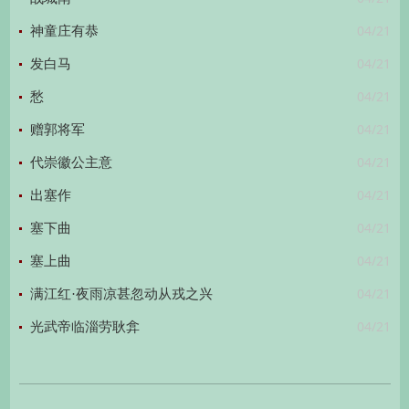
04/21
神童庄有恭
04/21
发白马
04/21
愁
04/21
赠郭将军
04/21
代崇徽公主意
04/21
出塞作
04/21
塞下曲
04/21
塞上曲
04/21
满江红·夜雨凉甚忽动从戎之兴
04/21
光武帝临淄劳耿弇