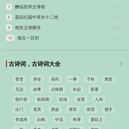
7
04/21
酬岳阳李主簿卷
8
04/21
霜后纪园中草木十二绝
9
04/21
饱良父弟横舟
10
04/21
颂古一百则
古诗词，古诗词大全

香雪
茅舍
采药
一事
千秋
离愁
无边
故事
点绛唇
吹起
眼看
朝中措
欧阳炯
此地
金莲
人间
出门
杳冥
离披
将军
雨雪
携手
李咸用
白鹤
中流
秋霁
萧廷之