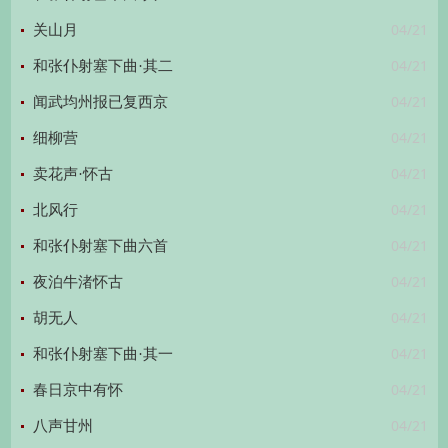
04/21
关山月
04/21
和张仆射塞下曲·其二
04/21
闻武均州报已复西京
04/21
细柳营
04/21
卖花声·怀古
04/21
北风行
04/21
和张仆射塞下曲六首
04/21
夜泊牛渚怀古
04/21
胡无人
04/21
和张仆射塞下曲·其一
04/21
春日京中有怀
04/21
八声甘州