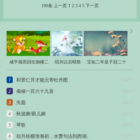
1
189条
上一页
2
3
4
5
下一页

咸平藉田回仗御楼二
绍兴以后蜡祭
宝祐二年皇子冠二十
首
四十二首
首
1
04/21
和景仁开才能元寄牡丹图
2
04/21
偈倾一百六十九首
3
04/21
失题
4
04/21
秋波媚/眼儿媚
5
04/21
琴歌
6
04/21
却月枝横淮海初，水曹句法到西湖。