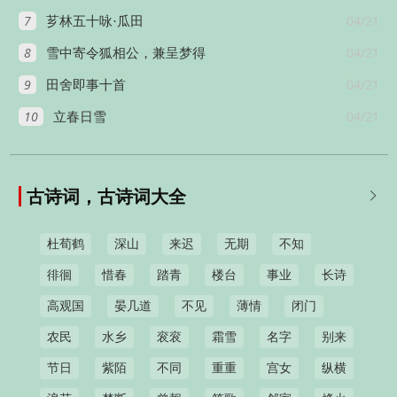
7
04/21
芗林五十咏·瓜田
8
04/21
雪中寄令狐相公，兼呈梦得
9
04/21
田舍即事十首
10
04/21
立春日雪
古诗词，古诗词大全

杜荀鹤
深山
来迟
无期
不知
徘徊
惜春
踏青
楼台
事业
长诗
高观国
晏几道
不见
薄情
闭门
农民
水乡
衮衮
霜雪
名字
别来
节日
紫陌
不同
重重
宫女
纵横