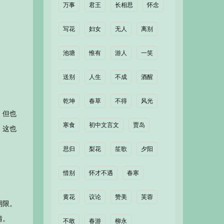
万事
君王
长相思
怀念
写花
妇女
无人
离别
池塘
惟有
游人
一笑
送别
人生
不成
酒醒
乾坤
春草
不得
风光
，但也
寒食
初中文言文
贾岛
，这也
思归
梨花
笙歌
夕阳
惜别
怀才不遇
春寒
黄花
议论
赞美
芙蓉
期限。
情。
不敢
春游
柳永