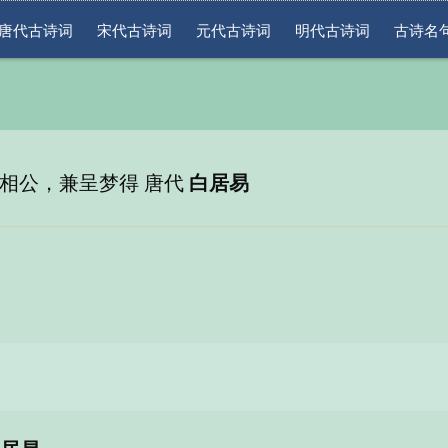
唐代古诗词
宋代古诗词
元代古诗词
明代古诗词
古诗名
相公，兼呈梦得 唐代
白居易