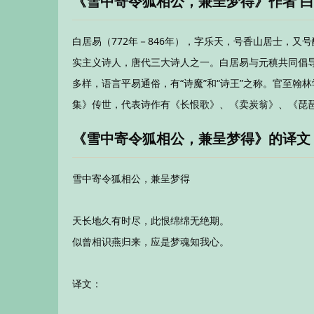
《雪中寄令狐相公，兼呈梦得》作者 
白居易（772年－846年），字乐天，号香山居士，
实主义诗人，唐代三大诗人之一。白居易与元稹共同倡导
多样，语言平易通俗，有“诗魔”和“诗王”之称。官至翰
集》传世，代表诗作有《长恨歌》、《卖炭翁》、《琵
《雪中寄令狐相公，兼呈梦得》的译文
雪中寄令狐相公，兼呈梦得
天长地久有时尽，此恨绵绵无绝期。
似曾相识燕归来，应是梦魂知我心。
译文：