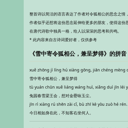
整首诗以简洁的语言表达了作者对令狐相公的思念之情
作者似乎还想将这份思念延伸给更多的朋友，使得这份
在唐代诗歌中独具一格，给人以深深的思考和共鸣。
* 此内容来自古诗词爱好者，仅供参考
《雪中寄令狐相公，兼呈梦得》的拼音
xuě zhōng jì líng hú xiàng gōng, jiān chéng mèng 
雪中寄令狐相公，兼呈梦得
tù yuán chūn xuě liáng wáng huì, xiǎng duì jīn léi 
兔园春雪梁王会，想对金罍咏玉尘。
jīn rì xiàng rú shēn zài cǐ, bù zhī kè yòu zuò hé rén.
今日相如身在此，不知客右坐何人。