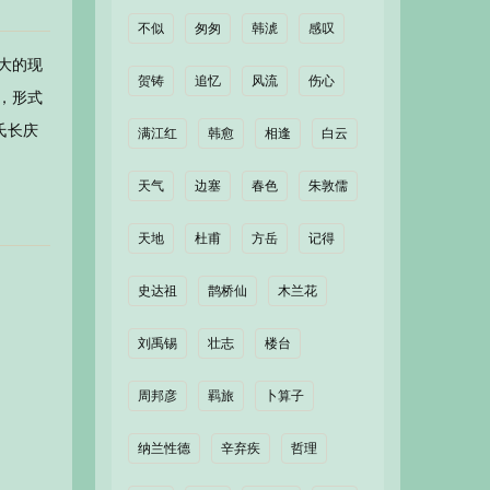
不似
匆匆
韩淲
感叹
大的现
贺铸
追忆
风流
伤心
，形式
氏长庆
满江红
韩愈
相逢
白云
天气
边塞
春色
朱敦儒
天地
杜甫
方岳
记得
史达祖
鹊桥仙
木兰花
刘禹锡
壮志
楼台
周邦彦
羁旅
卜算子
纳兰性德
辛弃疾
哲理