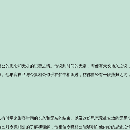
相公的思念和无尽的思恋之情。他说到时间的无常，即使有天长地久之说
限。他形容自己与令狐相公似乎在梦中相识过，彷佛曾经有一段燕归之约
久有时尽来形容时间的长久和无奈的结束。以及这份思恋无处安放的无尽
自己对令狐相公的了解和理解，他相信令狐相公能够明白他内心的思念之