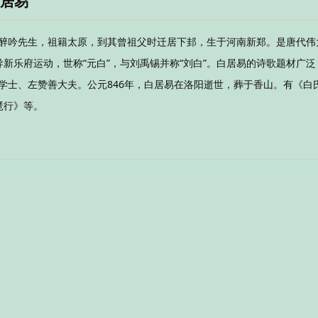
白居易
又号醉吟先生，祖籍太原，到其曾祖父时迁居下邽，生于河南新郑。是唐代伟
新乐府运动，世称“元白”，与刘禹锡并称“刘白”。白居易的诗歌题材广泛
林学士、左赞善大夫。公元846年，白居易在洛阳逝世，葬于香山。有《白
琶行》等。