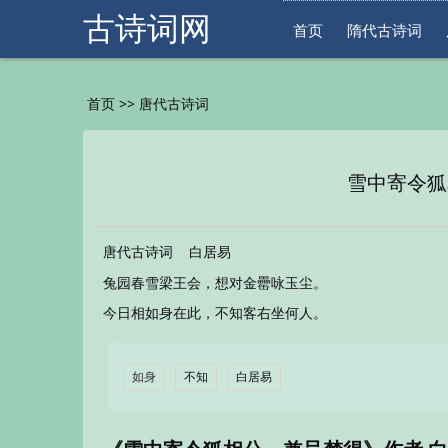
古诗词网
首页
隋代古诗词
>>
首页
唐代古诗词
雪中寄令狐
唐代古诗词
白居易
兔园春雪梁王会，想对金罍咏玉尘。
今日相如身在此，不知客右坐何人。
如身
不知
白居易