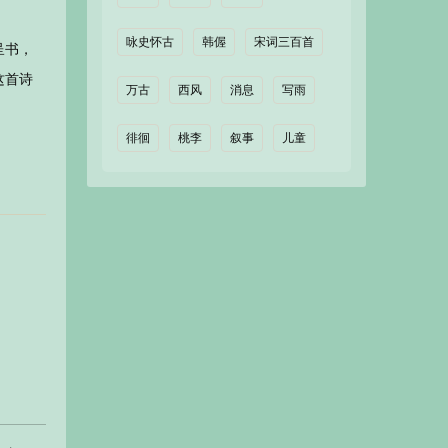
咏史怀古
韩偓
宋词三百首
呈书，
这首诗
万古
西风
消息
写雨
徘徊
桃李
叙事
儿童