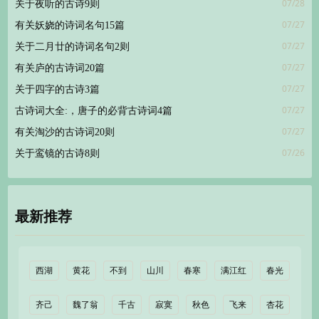
07/28
关于夜听的古诗9则
07/27
有关妖娆的诗词名句15篇
07/27
关于二月廿的诗词名句2则
07/27
有关庐的古诗词20篇
07/27
关于四字的古诗3篇
07/27
古诗词大全:，唐子的必背古诗词4篇
07/27
有关淘沙的古诗词20则
07/26
关于鸾镜的古诗8则
最新推荐
西湖
黄花
不到
山川
春寒
满江红
春光
齐己
魏了翁
千古
寂寞
秋色
飞来
杏花