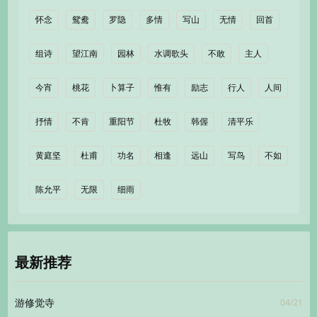
怀念
鸳鸯
罗隐
多情
写山
无情
回首
组诗
望江南
园林
水调歌头
不敢
主人
今宵
桃花
卜算子
惟有
励志
行人
人间
抒情
不肯
重阳节
杜牧
韩偓
清平乐
黄庭坚
杜甫
功名
相逢
远山
写鸟
不如
陈允平
无限
细雨
最新推荐
04/21
游修觉寺