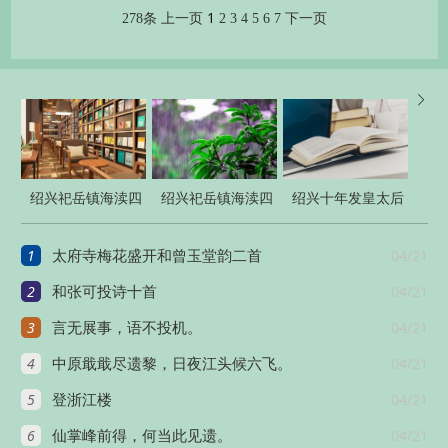
1
278条
上一页
2
3
4
5
6
7
下一页

绍兴祀岳镇海渎四
绍兴祀岳镇海渎四
绍兴十年发皇太后
十三首
十三首
册宝八首
1
04/21
太府寺梅花盛开和曾玉堂韵二首
2
04/21
和张可投诗十首
3
04/21
言无展事，语不投机。
4
04/21
中原戢戢尽遗黎，日夜江头候六飞。
5
04/21
登浙江楼
6
04/21
仙掌峰前得，何当此见遗。