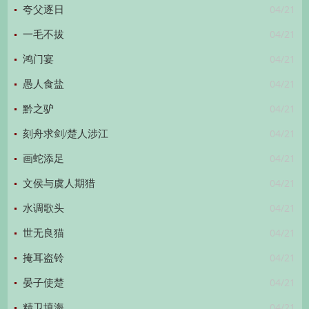
04/21
夸父逐日
04/21
一毛不拔
04/21
鸿门宴
04/21
愚人食盐
04/21
黔之驴
04/21
刻舟求剑/楚人涉江
04/21
画蛇添足
04/21
文侯与虞人期猎
04/21
水调歌头
04/21
世无良猫
04/21
掩耳盗铃
04/21
晏子使楚
04/21
精卫填海