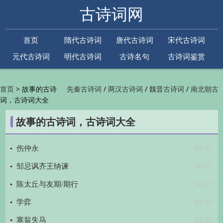
古诗词网
首页
隋代古诗词
唐代古诗词
宋代古诗词
元代古诗词
明代古诗词
古诗名句
古诗词鉴赏
古诗下一句
古诗上一句
>
故事的古诗
/
/
/
首页
先秦古诗词
两汉古诗词
魏晋古诗词
南北朝古
词，古诗词大全
/
/
/
/
诗词
隋代古诗词
唐代古诗词
五代古诗词
宋
/
/
/
代古诗词
金朝古诗词
元代古诗词
明代古诗词
故事的古诗词，古诗词大全
/
/
/
/
清代古诗词
近现代古诗词
古诗名句
古诗词
/
/
/
鉴赏
古诗下一句
古诗上一句

04/21
伤仲永
04/21
邹忌讽齐王纳谏
04/21
陈太丘与友期/期行
04/21
学弈
04/21
塞翁失马