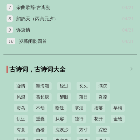
7
04/21
杂曲歌辞·古离别
8
04/21
鹧鸪天（丙寅元夕）
9
04/21
诉衷情
10
04/21
岁暮闲韵四首
古诗词，古诗词大全

凝情
望海潮
经过
长久
满院
风浪
葛长庚
醉眼
落日
炎凉
贾岛
不动
断送
寒烟
摇落
早梅
仇远
重叠
从容
独行
花开
金缕
有意
西楼
浣溪沙
方寸
踪迹