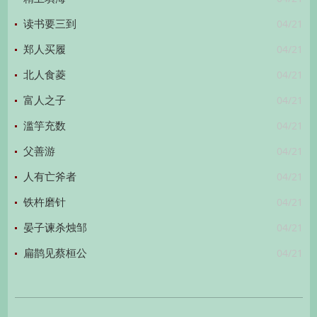
04/21
读书要三到
04/21
郑人买履
04/21
北人食菱
04/21
富人之子
04/21
滥竽充数
04/21
父善游
04/21
人有亡斧者
04/21
铁杵磨针
04/21
晏子谏杀烛邹
04/21
扁鹊见蔡桓公