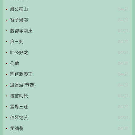
04/21
愚公移山
04/21
智子疑邻
04/21
题都城南庄
04/21
狼三则
04/21
叶公好龙
04/21
公输
04/21
荆轲刺秦王
04/21
逍遥游(节选)
04/21
揠苗助长
04/21
孟母三迁
04/21
伯牙绝弦
04/21
卖油翁