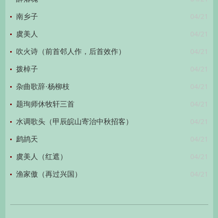
04/21
南乡子
04/21
虞美人
04/21
吹火诗（前首邻人作，后首效作）
04/21
拨棹子
04/21
杂曲歌辞·杨柳枝
04/21
题珣师休牧轩三首
04/21
水调歌头（甲辰皖山寄治中秋招客）
04/21
鹧鸪天
04/21
虞美人（红遮）
04/21
渔家傲（再过兴国）