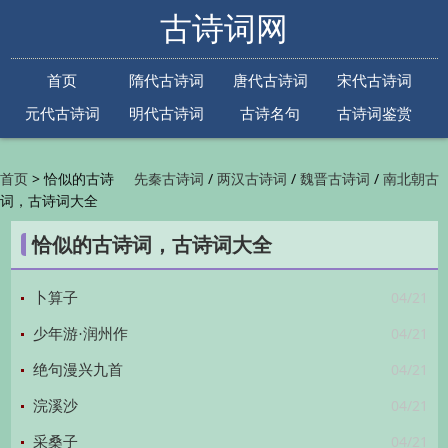
古诗词网
首页
隋代古诗词
唐代古诗词
宋代古诗词
元代古诗词
明代古诗词
古诗名句
古诗词鉴赏
古诗下一句
古诗上一句
>
恰似的古诗
/
/
/
首页
先秦古诗词
两汉古诗词
魏晋古诗词
南北朝古
词，古诗词大全
/
/
/
/
诗词
隋代古诗词
唐代古诗词
五代古诗词
宋
/
/
/
代古诗词
金朝古诗词
元代古诗词
明代古诗词
恰似的古诗词，古诗词大全
/
/
/
/
清代古诗词
近现代古诗词
古诗名句
古诗词
/
/
/
鉴赏
古诗下一句
古诗上一句

04/21
卜算子
04/21
少年游·润州作
04/21
绝句漫兴九首
04/21
浣溪沙
04/21
采桑子