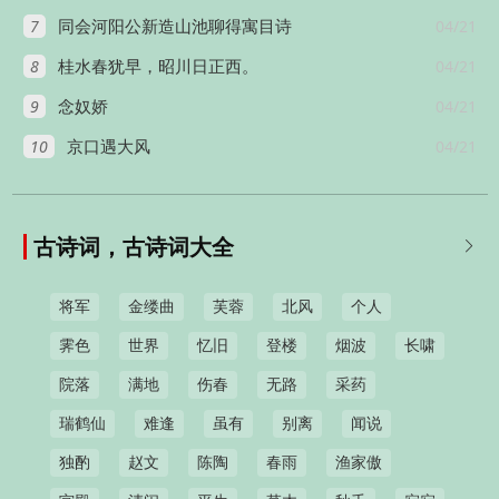
7
04/21
同会河阳公新造山池聊得寓目诗
8
04/21
桂水春犹早，昭川日正西。
9
04/21
念奴娇
10
04/21
京口遇大风
古诗词，古诗词大全

将军
金缕曲
芙蓉
北风
个人
霁色
世界
忆旧
登楼
烟波
长啸
院落
满地
伤春
无路
采药
瑞鹤仙
难逢
虽有
别离
闻说
独酌
赵文
陈陶
春雨
渔家傲