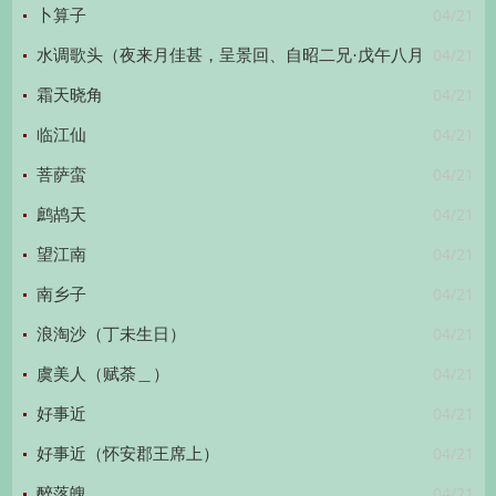
04/21
卜算子
04/21
水调歌头（夜来月佳甚，呈景回、自昭二兄·戊午八月
04/21
十八日）
霜天晓角
04/21
临江仙
04/21
菩萨蛮
04/21
鹧鸪天
04/21
望江南
04/21
南乡子
04/21
浪淘沙（丁未生日）
04/21
虞美人（赋荼＿）
04/21
好事近
04/21
好事近（怀安郡王席上）
04/21
醉落魄