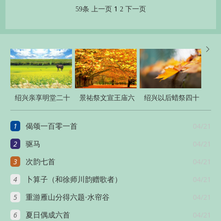
1
59条
上一页
2
下一页

绍兴亲享明堂二十
景祐祭文宣王庙六
绍兴以后蜡祭四十
六首
首
二首
1
04/21
偈颂一百零一首
2
04/21
驱马
3
04/21
次韵七首
4
04/21
卜算子（和徐师川韵赠歌者）
5
04/21
重游雁山分得六题·水帘谷
6
04/21
夏日偶成六首