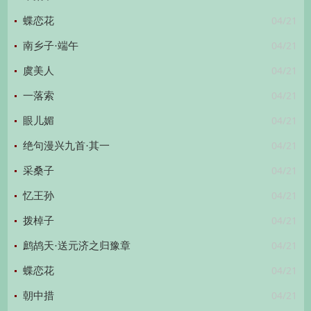
04/21
蝶恋花
04/21
南乡子·端午
04/21
虞美人
04/21
一落索
04/21
眼儿媚
04/21
绝句漫兴九首·其一
04/21
采桑子
04/21
忆王孙
04/21
拨棹子
04/21
鹧鸪天·送元济之归豫章
04/21
蝶恋花
04/21
朝中措