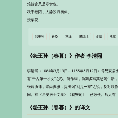
难拚舍又是寒食也。
秋千巷陌，人静皎月初斜。
浸梨花。
怨王孙
春晚
草绿
恨绵绵
多情
沾惹
《怨王孙（春暮）》作者 李清照
李清照（1084年3月13日～1155年5月12日）号
有“千古第一才女”之称。所作词，前期多写其悠闲生活
强调协律，崇尚典雅，提出词“别是一家”之说，反对以
同。有《易安居士文集》《易安词》，已散佚。后人有
《怨王孙（春暮）》的译文