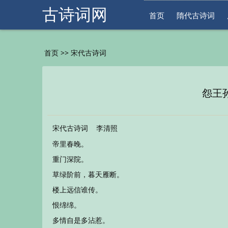
古诗词网
首页
隋代古诗词
>>
首页
宋代古诗词
怨王
宋代古诗词
李清照
帝里春晚。
重门深院。
草绿阶前，暮天雁断。
楼上远信谁传。
恨绵绵。
多情自是多沾惹。