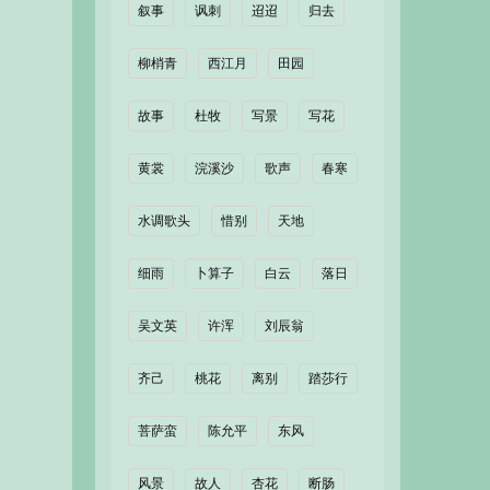
叙事
讽刺
迢迢
归去
柳梢青
西江月
田园
故事
杜牧
写景
写花
黄裳
浣溪沙
歌声
春寒
水调歌头
惜别
天地
细雨
卜算子
白云
落日
吴文英
许浑
刘辰翁
齐己
桃花
离别
踏莎行
菩萨蛮
陈允平
东风
风景
故人
杏花
断肠