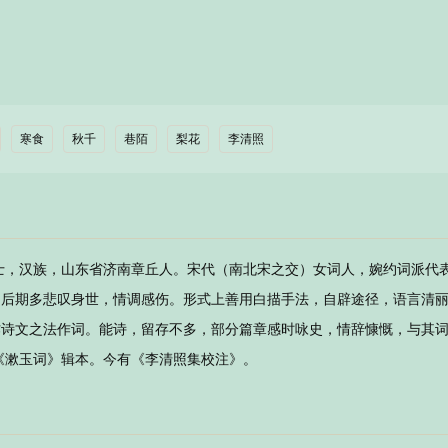
寒食
秋千
巷陌
梨花
李清照
易安居士，汉族，山东省济南章丘人。宋代（南北宋之交）女词人，婉约词派代
，后期多悲叹身世，情调感伤。形式上善用白描手法，自辟途径，语言清
作诗文之法作词。能诗，留存不多，部分篇章感时咏史，情辞慷慨，与其
《漱玉词》辑本。今有《李清照集校注》。