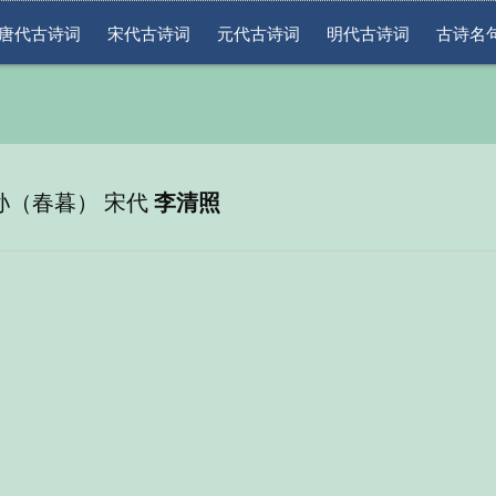
唐代古诗词
宋代古诗词
元代古诗词
明代古诗词
古诗名
孙（春暮） 宋代
李清照