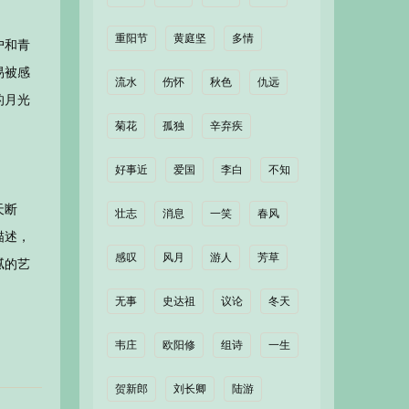
重阳节
黄庭坚
多情
户和青
易被感
流水
伤怀
秋色
仇远
的月光
菊花
孤独
辛弃疾
好事近
爱国
李白
不知
天断
壮志
消息
一笑
春风
描述，
感叹
风月
游人
芳草
腻的艺
无事
史达祖
议论
冬天
韦庄
欧阳修
组诗
一生
贺新郎
刘长卿
陆游