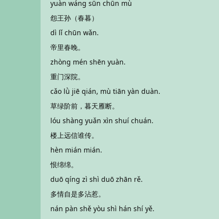
yuàn wáng sūn chūn mù
怨王孙（春暮）
dì lǐ chūn wǎn.
帝里春晚。
zhòng mén shēn yuàn.
重门深院。
cǎo lǜ jiē qián, mù tiān yàn duàn.
草绿阶前，暮天雁断。
lóu shàng yuǎn xìn shuí chuán.
楼上远信谁传。
hèn mián mián.
恨绵绵。
duō qíng zì shì duō zhān rě.
多情自是多沾惹。
nán pàn shě yòu shì hán shí yě.