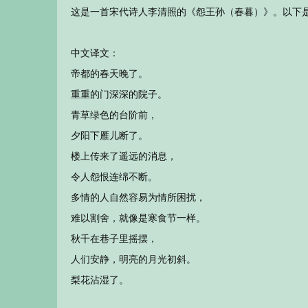
这是一首宋代诗人李清照的《怨王孙（春暮）》。以下
中文译文：
帝都的春天晚了。
重重的门深深的院子。
青草绿色的台阶前，
夕阳下雁儿断了。
楼上传来了遥远的消息，
令人怨恨连绵不断。
多情的人自然容易为情所困扰，
难以割舍，就像是寒食节一样。
秋千在巷子里摇摆，
人们安静，明亮的月光初斜。
梨花沾湿了。