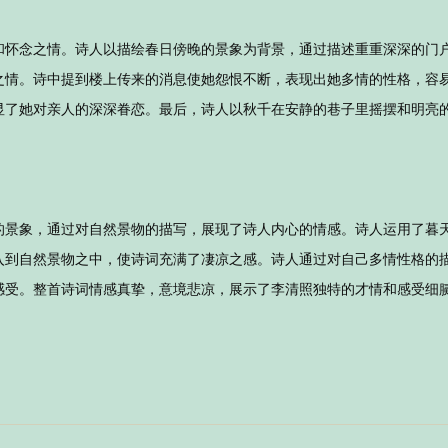
和怀念之情。诗人以描绘春日傍晚的景象为背景，通过描述重重深深的门
之情。诗中提到楼上传来的消息使她怨恨不断，表现出她多情的性格，容
显了她对亲人的深深眷恋。最后，诗人以秋千在安静的巷子里摇摆和明亮
的景象，通过对自然景物的描写，展现了诗人内心的情感。诗人运用了暮
入到自然景物之中，使诗词充满了凄凉之感。诗人通过对自己多情性格的
感受。整首诗词情感真挚，意境悲凉，展示了李清照独特的才情和感受细