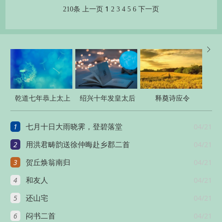
1
210条
上一页
2
3
4
5
6
下一页

乾道七年恭上太上
绍兴十年发皇太后
释奠诗应令
皇帝太上皇后尊号
册宝八首
1
04/21
七月十日大雨晓霁，登碧落堂
十一首
2
04/21
用洪君畴韵送徐仲晦赴乡郡二首
3
04/21
贺丘焕翁南归
4
04/21
和友人
5
04/21
还山宅
6
04/21
闷书二首