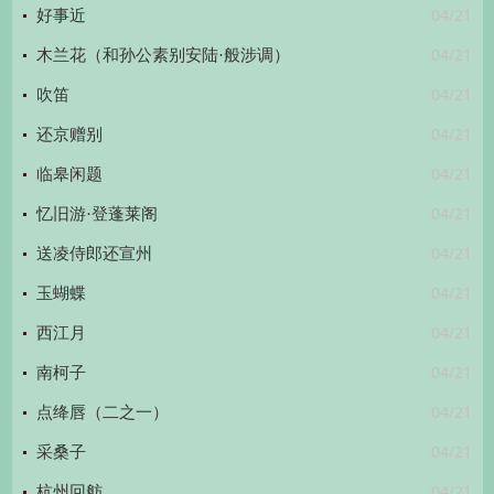
04/21
好事近
04/21
木兰花（和孙公素别安陆·般涉调）
04/21
吹笛
04/21
还京赠别
04/21
临皋闲题
04/21
忆旧游·登蓬莱阁
04/21
送凌侍郎还宣州
04/21
玉蝴蝶
04/21
西江月
04/21
南柯子
04/21
点绛唇（二之一）
04/21
采桑子
04/21
杭州回舫