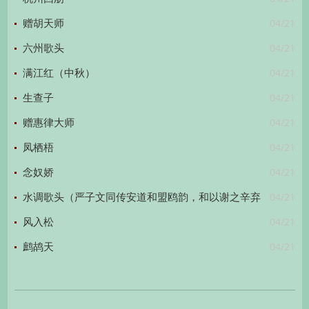
04/21
赠胡天师
04/21
六州歌头
04/21
满江红（中秋）
04/21
生查子
04/21
赠惠律大师
04/21
凤栖梧
04/21
念奴娇
04/21
水调歌头（严子文同传安道和盟鸥韵，和以谢之辛弃
04/21
疾）
风入松
04/21
鹧鸪天