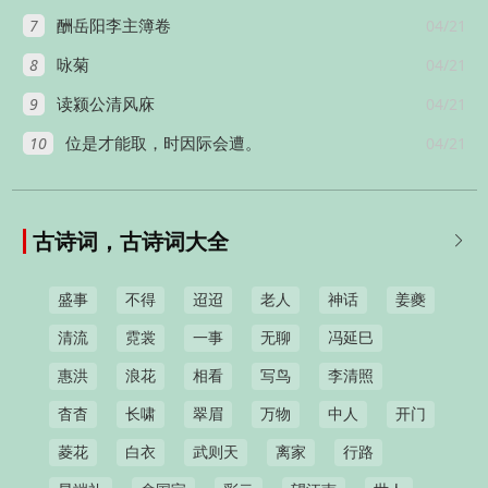
7
04/21
酬岳阳李主簿卷
8
04/21
咏菊
9
04/21
读颍公清风庥
10
04/21
位是才能取，时因际会遭。
古诗词，古诗词大全

盛事
不得
迢迢
老人
神话
姜夔
清流
霓裳
一事
无聊
冯延巳
惠洪
浪花
相看
写鸟
李清照
杳杳
长啸
翠眉
万物
中人
开门
菱花
白衣
武则天
离家
行路