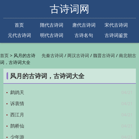
古诗词网
首页
隋代古诗词
唐代古诗词
宋代古诗词
元代古诗词
明代古诗词
古诗名句
古诗词鉴赏
古诗下一句
古诗上一句
>
风月的古诗
/
/
/
首页
先秦古诗词
两汉古诗词
魏晋古诗词
南北朝古
词，古诗词大全
/
/
/
/
诗词
隋代古诗词
唐代古诗词
五代古诗词
宋
/
/
/
代古诗词
金朝古诗词
元代古诗词
明代古诗词
风月的古诗词，古诗词大全
/
/
/
/
清代古诗词
近现代古诗词
古诗名句
古诗词
/
/
/
鉴赏
古诗下一句
古诗上一句

04/21
鹧鸪天
04/21
诉衷情
04/21
西江月
04/21
鹊桥仙
04/21
少年游