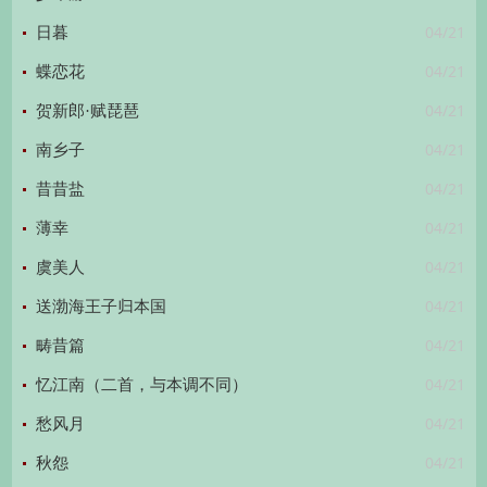
04/21
日暮
04/21
蝶恋花
04/21
贺新郎·赋琵琶
04/21
南乡子
04/21
昔昔盐
04/21
薄幸
04/21
虞美人
04/21
送渤海王子归本国
04/21
畴昔篇
04/21
忆江南（二首，与本调不同）
04/21
愁风月
04/21
秋怨