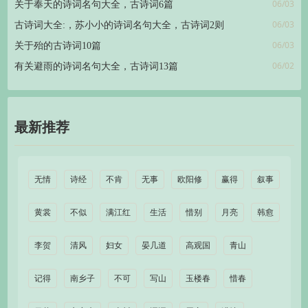
06/03
关于奉天的诗词名句大全，古诗词6篇
06/03
古诗词大全:，苏小小的诗词名句大全，古诗词2则
06/03
关于殆的古诗词10篇
06/02
有关避雨的诗词名句大全，古诗词13篇
最新推荐
无情
诗经
不肯
无事
欧阳修
赢得
叙事
黄裳
不似
满江红
生活
惜别
月亮
韩愈
李贺
清风
妇女
晏几道
高观国
青山
记得
南乡子
不可
写山
玉楼春
惜春