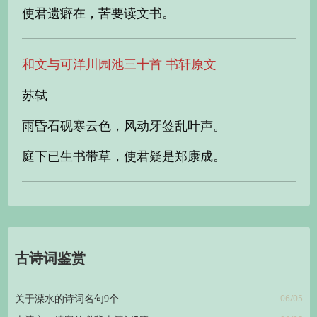
使君遗癖在，苦要读文书。
和文与可洋川园池三十首 书轩原文
苏轼
雨昏石砚寒云色，风动牙签乱叶声。
庭下已生书带草，使君疑是郑康成。
古诗词鉴赏
06/05
关于溧水的诗词名句9个