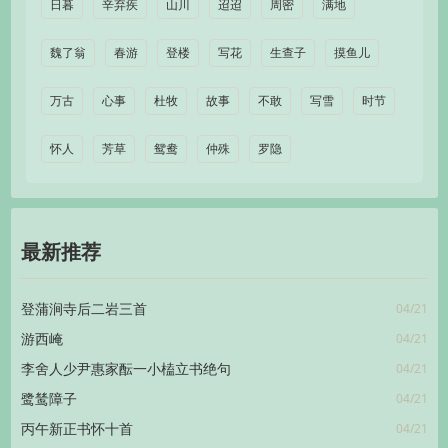
日暮
辛弃疾
山川
迢迢
周密
满地
魏了翁
春游
登楼
写花
生查子
摸鱼儿
万古
心事
杜牧
故事
不敢
写雪
时节
怀人
芳草
鸳鸯
仲殊
罗隐
最新推荐
04/21
登蒲涧寺后二岩三首
04/21
游西崦
04/21
李舍人少尹惠家酝一小榼立书绝句
04/21
鹭鸶障子
04/21
丙午新正书怀十首