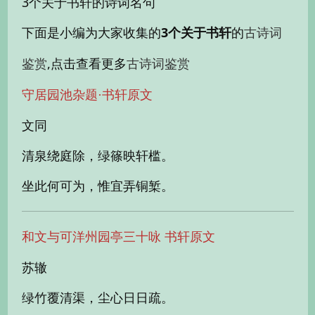
3个关于书轩的诗词名句
下面是小编为大家收集的
3个关于书轩
的
古诗词
,点击查看更多
鉴赏
古诗词鉴赏
守居园池杂题·书轩原文
文同
清泉绕庭除，绿篠映轩槛。
坐此何可为，惟宜弄铜椠。
和文与可洋州园亭三十咏 书轩原文
苏辙
绿竹覆清渠，尘心日日疏。