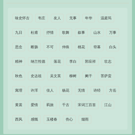
咏史怀古
韦庄
友人
无事
年华
温庭筠
九日
杜甫
抒情
歌舞
叙事
山水
万事
思念
断肠
不可
仲殊
桃花
帘幕
白头
精神
纳兰性德
落花
李白
郭应祥
壮志
秋色
史达祖
吴文英
柳树
阑干
菩萨蛮
寓理
许浑
佳人
杨花
无情
诗经
方岳
黄裳
爱情
羁旅
千古
宋词三百首
江山
西风
感慨
玉楼春
伤心
烟雨