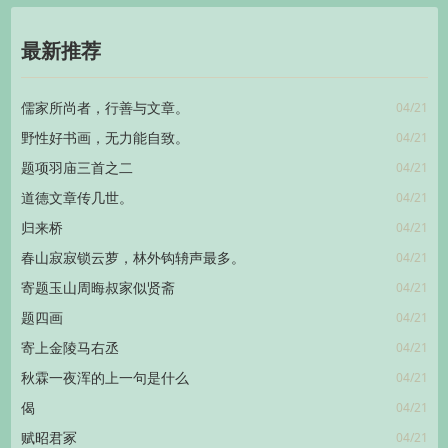
最新推荐
04/21
儒家所尚者，行善与文章。
04/21
野性好书画，无力能自致。
04/21
题项羽庙三首之二
04/21
道德文章传几世。
04/21
归来桥
04/21
春山寂寂锁云萝，林外钩辀声最多。
04/21
寄题玉山周晦叔家似贤斋
04/21
题四画
04/21
寄上金陵马右丞
04/21
秋霖一夜浑的上一句是什么
04/21
偈
04/21
赋昭君冢