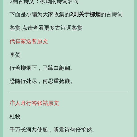
2则古诗文：柳烟的诗词名句
下面是小编为大家收集的
2则关于柳烟
的
古诗词
,点击查看更多
鉴赏
古诗词鉴赏
代崔家送客原文
李贺
行盖柳烟下，马蹄白翩翩。
恐随行处尽，何忍重扬鞭。
汴人舟行答张祜原文
杜牧
千万长河共使船，听君诗句倍怆然。