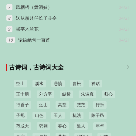
7
04/21
凤栖梧（舞酒妓）
8
04/21
送从翁赴任长子县令
9
04/21
减字木兰花
10
04/21
论语绝句一百首
古诗词，古诗词大全

空山
溪水
悲愤
曹松
神话
王十朋
刘方平
纵横
朱淑真
归心
行香子
远山
高堂
茫茫
行乐
子规
山色
玉人
梳洗
陈子昂
范成大
韩翃
春心
道人
年华