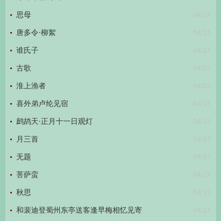
04/21
思母
04/21
唐多令·柳絮
04/21
谁氏子
04/21
古歌
04/21
淮上渔者
04/21
喜外弟卢纶见宿
04/21
鹧鸪天·正月十一日观灯
04/21
月三首
04/21
无题
04/21
菩萨蛮
04/21
秋思
04/21
和裴迪登蜀州东亭送客逢早梅相忆见寄