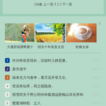
1
120条
上一页
2
3
下一页

大晟府拟撰释奠十
绍兴十年发皇太后
袷飨太庙
四首
册宝八首
1
04/21
吟兴终依异境长，旧游时入静思量。
2
04/21
新市道中
3
04/21
病来无力与春争，看尽花开草又生。
4
04/21
世说有仙草，得之能隐身。
5
04/21
雨雪闭关子野公明仲祥载酒远慰晚以诗见寄和
6
04/21
鸳鸯湖棹歌 之八