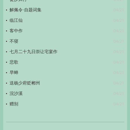
04/21
解佩令·自题词集
04/21
临江仙
04/21
客中作
04/21
不寝
04/21
七月二十九日崇让宅宴作
04/21
悲歌
04/21
早蝉
04/21
送杨少府贬郴州
04/21
浣沙溪
04/21
赠别