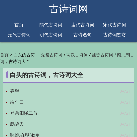
古诗词网
首页
隋代古诗词
唐代古诗词
宋代古诗词
元代古诗词
明代古诗词
古诗名句
古诗词鉴赏
古诗下一句
古诗上一句
>
白头的古诗
/
/
/
首页
先秦古诗词
两汉古诗词
魏晋古诗词
南北朝古
词，古诗词大全
/
/
/
/
诗词
隋代古诗词
唐代古诗词
五代古诗词
宋
/
/
/
代古诗词
金朝古诗词
元代古诗词
明代古诗词
白头的古诗词，古诗词大全
/
/
/
/
清代古诗词
近现代古诗词
古诗名句
古诗词
/
/
/
鉴赏
古诗下一句
古诗上一句

04/21
春望
04/21
端午日
04/21
登岳阳楼二首
04/21
鹧鸪天
04/21
咏蝉/在狱咏蝉