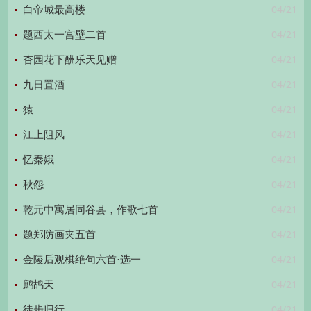
04/21
白帝城最高楼
04/21
题西太一宫壁二首
04/21
杏园花下酬乐天见赠
04/21
九日置酒
04/21
猿
04/21
江上阻风
04/21
忆秦娥
04/21
秋怨
04/21
乾元中寓居同谷县，作歌七首
04/21
题郑防画夹五首
04/21
金陵后观棋绝句六首·选一
04/21
鹧鸪天
04/21
徒步归行