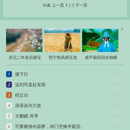
1
95条
上一页
2
3
下一页

庆元二年皇后册宝
熙宁祭风师五首
咸平藉田回仗御楼
十三首
二首
1
04/21
塘下行
2
04/21
送刘司直赴安西
3
04/21
经丘台
4
04/21
深居杂兴六首
5
04/21
大鹏赋·并序
6
04/21
可要栖身向薜萝，闲门空掩半庭莎。