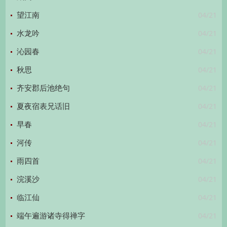
04/21
望江南
04/21
水龙吟
04/21
沁园春
04/21
秋思
04/21
齐安郡后池绝句
04/21
夏夜宿表兄话旧
04/21
早春
04/21
河传
04/21
雨四首
04/21
浣溪沙
04/21
临江仙
04/21
端午遍游诸寺得禅字