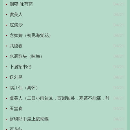
04/21
侧犯·咏芍药
04/21
虞美人
04/21
浣溪沙
04/21
念奴娇（初见海棠花）
04/21
武陵春
04/21
水调歌头（咏梅）
04/21
卜居招书侣
04/21
送刘昱
04/21
临江仙（离怀）
04/21
虞美人（二日小雨达旦，西园独卧，寒甚不能寐，时
04/21
窗前梨花将谢）
玉堂春
04/21
赵璘郎中席上赋蝴蝶
04/21
百花行