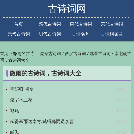
古诗词网
首页
隋代古诗词
唐代古诗词
宋代古诗词
元代古诗词
明代古诗词
古诗名句
古诗词鉴赏
古诗下一句
古诗上一句
>
微雨的古诗
/
/
/
首页
先秦古诗词
两汉古诗词
魏晋古诗词
南北朝古
词，古诗词大全
/
/
/
/
诗词
隋代古诗词
唐代古诗词
五代古诗词
宋
/
/
/
代古诗词
金朝古诗词
元代古诗词
明代古诗词
微雨的古诗词，古诗词大全
/
/
/
/
清代古诗词
近现代古诗词
古诗名句
古诗词
/
/
/
鉴赏
古诗下一句
古诗上一句

04/21
阮郎归·初夏
04/21
减字木兰花
04/21
迎燕
04/21
赋得暮雨送李胄/赋得暮雨送李曹
04/21
戚氏