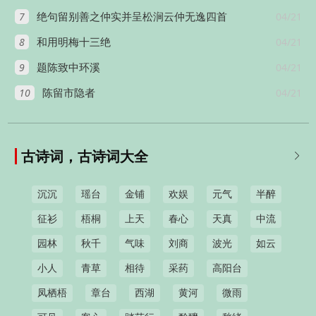
7
04/21
绝句留别善之仲实并呈松涧云仲无逸四首
8
04/21
和用明梅十三绝
9
04/21
题陈致中环溪
10
04/21
陈留市隐者
古诗词，古诗词大全

沉沉
瑶台
金铺
欢娱
元气
半醉
征衫
梧桐
上天
春心
天真
中流
园林
秋千
气味
刘商
波光
如云
小人
青草
相待
采药
高阳台
凤栖梧
章台
西湖
黄河
微雨