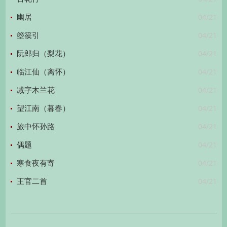
04/21
幽居
04/21
箜篌引
04/21
阮郎归（梨花）
04/21
临江仙（离怀）
04/21
减字木兰花
04/21
望江南（暮春）
04/21
旅中怀孙路
04/21
偶题
04/21
寒食夜有寄
04/21
王官二首