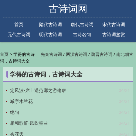
古诗词网
首页
隋代古诗词
唐代古诗词
宋代古诗词
元代古诗词
明代古诗词
古诗名句
古诗词鉴赏
古诗下一句
古诗上一句
>
学得的古诗
/
/
/
首页
先秦古诗词
两汉古诗词
魏晋古诗词
南北朝古
词，古诗词大全
/
/
/
/
诗词
隋代古诗词
唐代古诗词
五代古诗词
宋
/
/
/
代古诗词
金朝古诗词
元代古诗词
明代古诗词
学得的古诗词，古诗词大全
/
/
/
/
清代古诗词
近现代古诗词
古诗名句
古诗词
/
/
/
鉴赏
古诗下一句
古诗上一句

04/21
定风波·席上送范廓之游建康
04/21
减字木兰花
04/21
绝句
04/21
相和歌辞·凤吹笙曲
04/21
杏花天