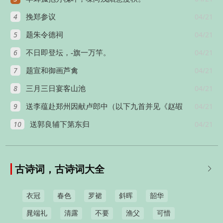
4
04/21
挽郑参议
5
04/21
题朱令德祠
6
04/21
不日即登坛，-旗一万竿。
7
04/21
题宣和御画芦禽
8
04/21
三月三日宴客山池
9
04/21
送李蕴赴郑州因献卢郎中（以下九首并见《赵嘏
10
04/21
集》）
送郭良辅下第东归
古诗词，古诗词大全

衣冠
春色
罗裙
斜晖
韶华
晁端礼
清露
不要
渔父
可惜