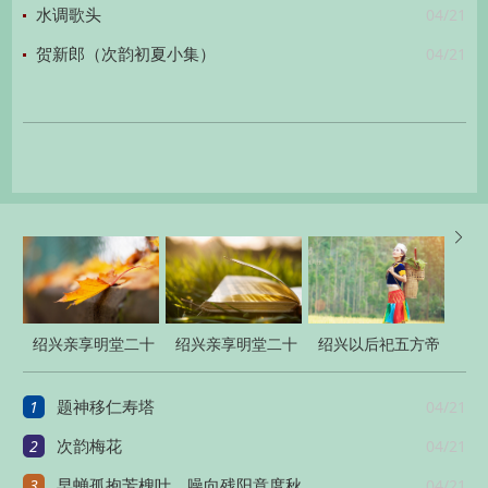
04/21
水调歌头
04/21
贺新郎（次韵初夏小集）

绍兴亲享明堂二十
绍兴亲享明堂二十
绍兴以后祀五方帝
六首
六首
六十首
1
04/21
题神移仁寿塔
2
04/21
次韵梅花
3
04/21
早蝉孤抱芳槐叶，噪向残阳意度秋。