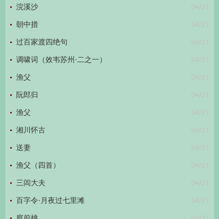
04/21
浣溪沙
04/21
朝中措
04/21
过百家渡四绝句
04/21
调啸词（效韦苏州·二之一）
04/21
渔父
04/21
阮郎归
04/21
渔父
04/21
湘川怀古
04/21
送妻
04/21
渔父（四首）
04/21
三闾大夫
04/21
百字令·月夜过七里滩
04/21
庭前桃