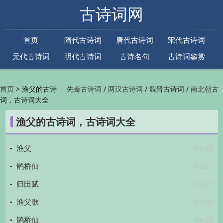
古诗词网
首页
隋代古诗词
唐代古诗词
宋代古诗词
元代古诗词
明代古诗词
古诗名句
古诗词鉴赏
古诗下一句
古诗上一句
>
渔父的古诗
/
/
/
首页
先秦古诗词
两汉古诗词
魏晋古诗词
南北朝古
词，古诗词大全
/
/
/
/
诗词
隋代古诗词
唐代古诗词
五代古诗词
宋
/
/
/
代古诗词
金朝古诗词
元代古诗词
明代古诗词
渔父的古诗词，古诗词大全
/
/
/
/
清代古诗词
近现代古诗词
古诗名句
古诗词
/
/
/
鉴赏
古诗下一句
古诗上一句

04/21
渔父
04/21
鹊桥仙
04/21
归田赋
04/21
渔父歌
04/21
鹊桥仙