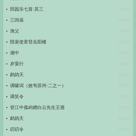
04/21
田园乐七首·其三
04/21
三闾庙
04/21
渔父
04/21
陪裴使君登岳阳楼
04/21
湘中
04/21
岁晏行
04/21
鹧鸪天
04/21
调啸词（效韦苏州·二之一）
04/21
调笑令
04/21
登江中孤屿赠白云先生王迥
04/21
鹧鸪天
04/21
叨叨令