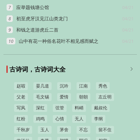
7
04/21
应举题钱塘公馆
8
04/21
初至虎牙汉见江山类龙门
9
04/21
和钱之道游虎丘二首
10
04/21
山中有花一种俗名花叶不相见感而赋之
古诗词，古诗词大全

赵嘏
晏几道
沉吟
江南
秀色
父老
毛文锡
爱情
朝朝
左丘明
写风
深红
弦管
料峭
戴叔伦
红粉
鸡鸣
心情
无人
李纲
千秋岁
玉人
茅舍
不忘
留不住