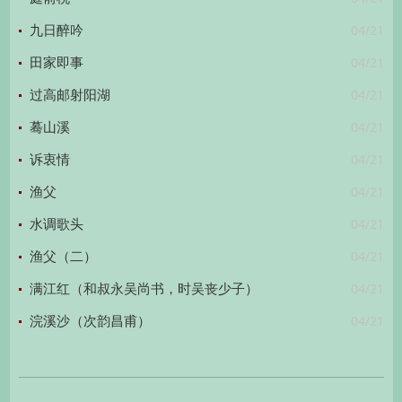
04/21
九日醉吟
04/21
田家即事
04/21
过高邮射阳湖
04/21
蓦山溪
04/21
诉衷情
04/21
渔父
04/21
水调歌头
04/21
渔父（二）
04/21
满江红（和叔永吴尚书，时吴丧少子）
04/21
浣溪沙（次韵昌甫）