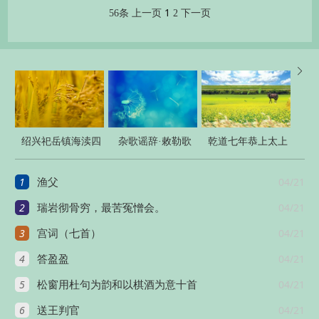
1
56条
上一页
2
下一页

绍兴祀岳镇海渎四
杂歌谣辞·敕勒歌
乾道七年恭上太上
十三首
皇帝太上皇后尊号
1
04/21
渔父
十一首
2
04/21
瑞岩彻骨穷，最苦冤憎会。
3
04/21
宫词（七首）
4
04/21
答盈盈
5
04/21
松窗用杜句为韵和以棋酒为意十首
6
04/21
送王判官