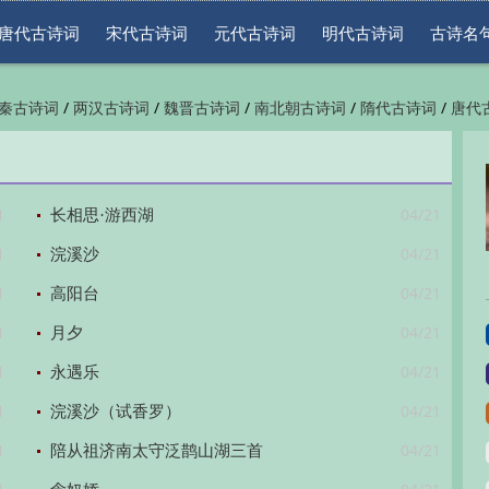
唐代古诗词
宋代古诗词
元代古诗词
明代古诗词
古诗名
/
/
/
/
/
秦古诗词
两汉古诗词
魏晋古诗词
南北朝古诗词
隋代古诗词
唐代
/
/
/
/
/
代古诗词
清代古诗词
近现代古诗词
古诗名句
古诗词鉴赏
古诗下
1
04/21
长相思·游西湖
1
04/21
浣溪沙
1
04/21
高阳台
1
04/21
月夕
1
04/21
永遇乐
1
04/21
浣溪沙（试香罗）
1
04/21
陪从祖济南太守泛鹊山湖三首