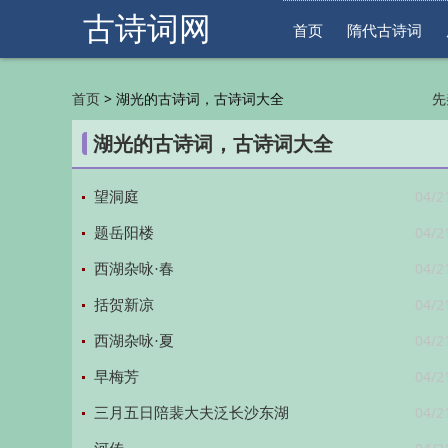
古诗词网
首页
隋代古诗词
>
湖光的古诗词，古诗词大全
首页
先
明
湖光的古诗词，古诗词大全
04/2
望洞庭
04/2
题岳阳楼
04/2
西湖杂咏·春
04/2
括贺新凉
04/2
西湖杂咏·夏
04/2
早梅芳
04/2
三月五日陪裴大夫泛长沙东湖