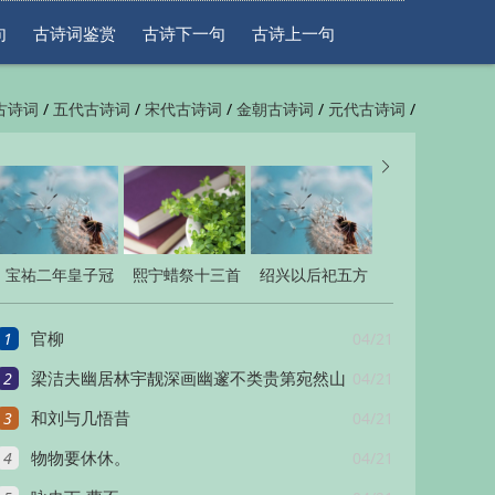
句
古诗词鉴赏
古诗下一句
古诗上一句
/
/
/
/
/
古诗词
五代古诗词
宋代古诗词
金朝古诗词
元代古诗词
/
/
一句
古诗上一句


宝祐二年皇子冠
熙宁蜡祭十三首
绍兴以后祀五方
二十首
帝六十首
1
04/21
官柳
2
04/21
梁洁夫幽居林宇靓深画幽邃不类贵第宛然山
3
04/21
林
和刘与几悟昔
4
04/21
物物要休休。