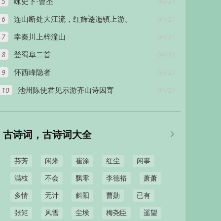
5
04/21
咏史下·曹丕
6
04/21
连山断处大江流，红旆逶迤镇上游。
7
04/21
幸秦川上梓潼山
8
04/21
登蜀阜二首
9
04/21
怀西峰隐者
10
04/21
池州陈使君见示游齐山诗因寄
古诗词，古诗词大全

芬芳
闲来
崔涂
红尘
闲事
满枝
不会
飘零
李德裕
萧萧
多情
无计
斜阳
曹勋
已有
张矩
风雪
尘埃
梅尧臣
遥望