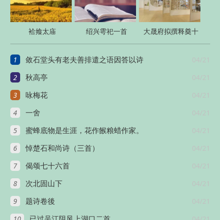
袷飨太庙
绍兴雩祀一首
大晟府拟撰释奠十
四首
1
04/21
敛石堂头有老夫善排遣之语因答以诗
2
04/21
秋高亭
3
04/21
咏梅花
4
04/21
一舍
5
04/21
蜜蜂底物是生涯，花作餱粮蜡作家。
6
04/21
悼楚石和尚诗（三首）
7
04/21
偈颂七十六首
8
04/21
次北固山下
9
04/21
题诗卷後
10
04/21
已过吴江阻风上湖口二首