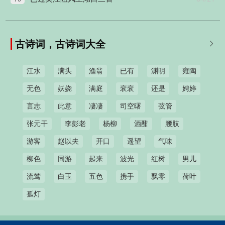
古诗词，古诗词大全

江水
满头
渔翁
已有
渊明
雍陶
无色
妖娆
满庭
衮衮
还是
娉婷
言志
此意
凄凄
司空曙
弦管
张元干
李彭老
杨柳
酒酣
腰肢
游客
赵以夫
开口
遥望
气味
柳色
同游
起来
波光
红树
男儿
流莺
白玉
五色
携手
飘零
荷叶
孤灯