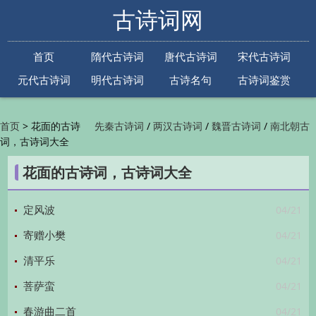
古诗词网
首页
隋代古诗词
唐代古诗词
宋代古诗词
元代古诗词
明代古诗词
古诗名句
古诗词鉴赏
古诗下一句
古诗上一句
>
花面的古诗
/
/
/
首页
先秦古诗词
两汉古诗词
魏晋古诗词
南北朝古
词，古诗词大全
/
/
/
/
诗词
隋代古诗词
唐代古诗词
五代古诗词
宋
/
/
/
代古诗词
金朝古诗词
元代古诗词
明代古诗词
花面的古诗词，古诗词大全
/
/
/
/
清代古诗词
近现代古诗词
古诗名句
古诗词
/
/
/
鉴赏
古诗下一句
古诗上一句

04/21
定风波
04/21
寄赠小樊
04/21
清平乐
04/21
菩萨蛮
04/21
春游曲二首