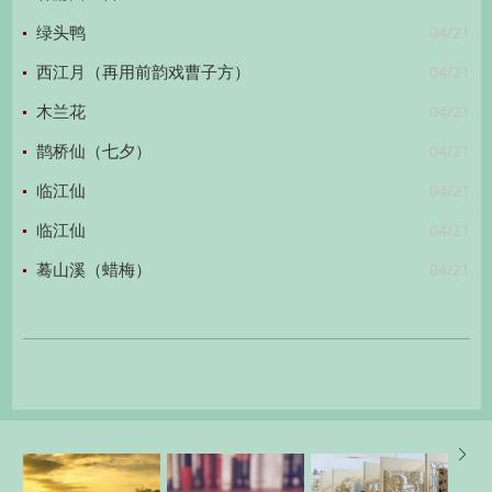
04/21
绿头鸭
04/21
西江月（再用前韵戏曹子方）
04/21
木兰花
04/21
鹊桥仙（七夕）
04/21
临江仙
04/21
临江仙
04/21
蓦山溪（蜡梅）
