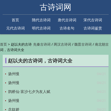
古诗词网
首页
隋代古诗词
唐代古诗词
宋代古诗词
元代古诗词
明代古诗词
古诗名句
古诗词鉴赏
古诗下一句
古诗上一句
>
赵以夫的古诗
/
/
/
首页
先秦古诗词
两汉古诗词
魏晋古诗词
南北朝古
词，古诗词大全
/
/
/
/
诗词
隋代古诗词
唐代古诗词
五代古诗词
宋
/
/
/
代古诗词
金朝古诗词
元代古诗词
明代古诗词
赵以夫的古诗词，古诗词大全
/
/
/
/
清代古诗词
近现代古诗词
古诗名句
古诗词
/
/
/
鉴赏
古诗下一句
古诗上一句

04/21
扬州慢
04/21
扬州慢
04/21
鹊桥仙·富沙七夕为友人赋
04/21
扬州慢
04/21
念奴娇