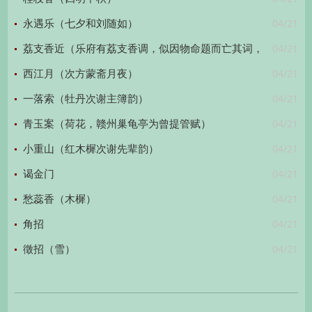
04/21
永遇乐（七夕和刘随如）
04/21
荔支香近（乐府有荔支香调，似因物命题而亡其词，
04/21
辄为补赋）
西江月（次方蒙斋月夜）
04/21
一落索（牡丹次谢主簿韵）
04/21
青玉案（荷花，赣州巢龟亭为曾提管赋）
04/21
小重山（红木樨次谢先辈韵）
04/21
谒金门
04/21
愁蕊香（木樨）
04/21
角招
04/21
徵招（雪）