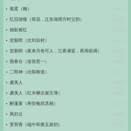
04/21
孤鸾（梅）
04/21
忆旧游慢（荷花，泛东湖用方时父韵）
04/21
烛影摇红
04/21
贺新郎（次刘后村）
04/21
贺新郎（夜来月色可人，兰香满室，再用前调）
04/21
燕春台（送徐意一）
04/21
二郎神（次陈唯道）
04/21
虞美人
04/21
虞美人（红木樨次谢主簿）
04/21
醉蓬莱（寿安晚郑丞相）
04/21
凤归云
04/21
芰荷香（端午和黄玉泉韵）