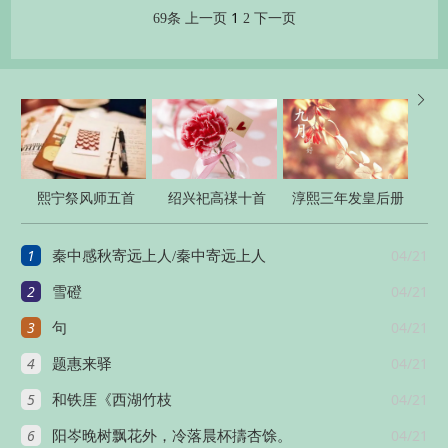
1
69条
上一页
2
下一页

熙宁祭风师五首
绍兴祀高禖十首
淳熙三年发皇后册
宝十三首
1
04/21
秦中感秋寄远上人/秦中寄远上人
2
04/21
雪磴
3
04/21
句
4
04/21
题惠来驿
5
04/21
和铁厓《西湖竹枝
6
04/21
阳岑晚树飘花外，冷落晨杯擣杏馀。