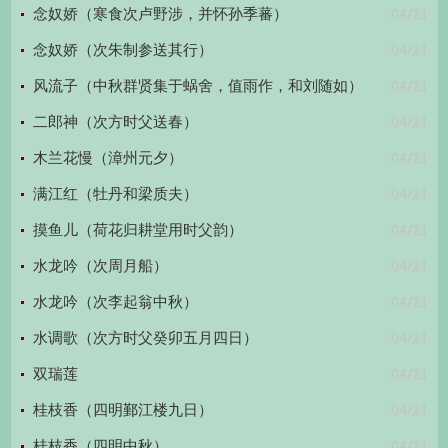
04/21
念奴娇（寒食次卢野涉，并怀孙季蕃）
04/21
念奴娇（次朱制参送其行）
04/21
风流子（中秋群贤集于蜗舍，值雨作，和刘随如）
04/21
二郎神（次方时父送春）
04/21
木兰花慢（漳州元夕）
04/21
满江红（牡丹和梁质夫）
04/21
摸鱼儿（荷花归耕堂用时父韵）
04/21
水龙吟（次周月船）
04/21
水龙吟（次李起翁中秋）
04/21
水调歌（次方时父癸卯五月四日）
04/21
双瑞莲
04/21
桂枝香（四明鄞江楼九日）
04/21
桂枝香（四明中秋）