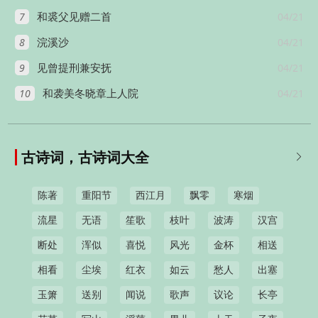
7
04/21
和裘父见赠二首
8
04/21
浣溪沙
9
04/21
见曾提刑兼安抚
10
04/21
和袭美冬晓章上人院
古诗词，古诗词大全

陈著
重阳节
西江月
飘零
寒烟
流星
无语
笙歌
枝叶
波涛
汉宫
断处
浑似
喜悦
风光
金杯
相送
相看
尘埃
红衣
如云
愁人
出塞
玉箫
送别
闻说
歌声
议论
长亭