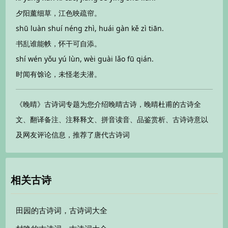
夕阳薰细草，江色映疏帘。
shū luàn shuí néng zhì, huái gàn kě zì tiān.
书乱谁能帙，怀干可自添。
shí wén yǒu yú lùn, wèi guài lǎo fū qián.
时闻有馀论，未怪老夫潜。
《晚晴》古诗词专题为您介绍晚晴古诗，晚晴杜甫的古诗全
文、翻译备注、注释释文、拼音读音、品鉴赏析、古诗诗意以
及网友评论信息，推荐了唐代古诗词
相关古诗
田园的古诗词，古诗词大全