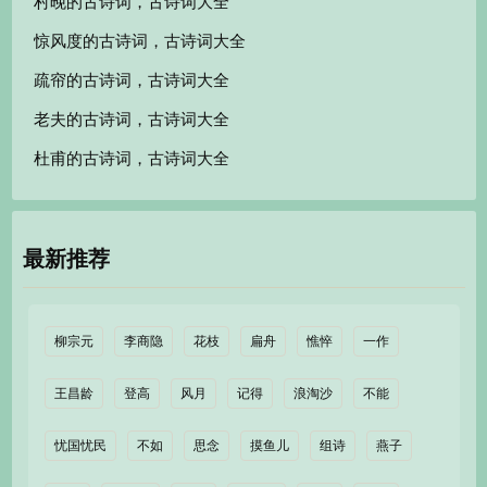
村晚的古诗词，古诗词大全
惊风度的古诗词，古诗词大全
疏帘的古诗词，古诗词大全
老夫的古诗词，古诗词大全
杜甫的古诗词，古诗词大全
最新推荐
柳宗元
李商隐
花枝
扁舟
憔悴
一作
王昌龄
登高
风月
记得
浪淘沙
不能
忧国忧民
不如
思念
摸鱼儿
组诗
燕子