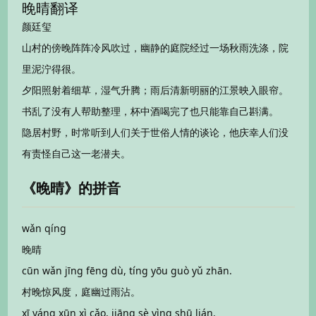
晚晴翻译
颜廷玺
山村的傍晚阵阵冷风吹过，幽静的庭院经过一场秋雨洗涤，院
里泥泞得很。
夕阳照射着细草，湿气升腾；雨后清新明丽的江景映入眼帘。
书乱了没有人帮助整理，杯中酒喝完了也只能靠自己斟满。
隐居村野，时常听到人们关于世俗人情的谈论，他庆幸人们没
有责怪自己这一老潜夫。
《晚晴》的拼音
wǎn qíng
晚晴
cūn wǎn jīng fēng dù, tíng yōu guò yǔ zhān.
村晚惊风度，庭幽过雨沾。
xī yáng xūn xì cǎo, jiāng sè yìng shū lián.