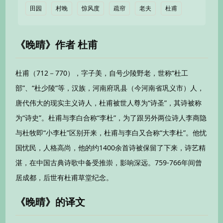
田园
村晚
惊风度
疏帘
老夫
杜甫
《晚晴》作者 杜甫
杜甫（712－770），字子美，自号少陵野老，世称“杜工
部”、“杜少陵”等，汉族，河南府巩县（今河南省巩义市）人，
唐代伟大的现实主义诗人，杜甫被世人尊为“诗圣”，其诗被称
为“诗史”。杜甫与李白合称“李杜”，为了跟另外两位诗人李商隐
与杜牧即“小李杜”区别开来，杜甫与李白又合称“大李杜”。他忧
国忧民，人格高尚，他的约1400余首诗被保留了下来，诗艺精
湛，在中国古典诗歌中备受推崇，影响深远。759-766年间曾
居成都，后世有杜甫草堂纪念。
《晚晴》的译文