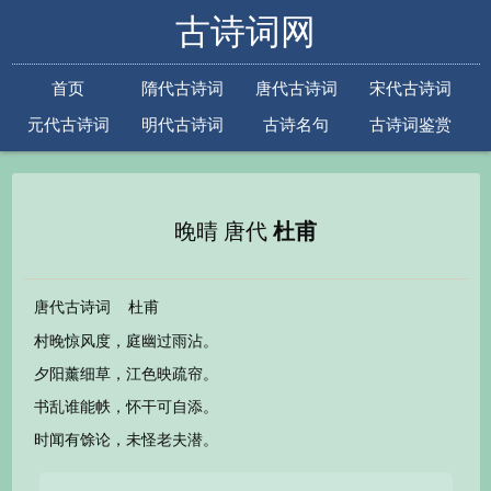
古诗词网
首页
隋代古诗词
唐代古诗词
宋代古诗词
元代古诗词
明代古诗词
古诗名句
古诗词鉴赏
古诗下一句
古诗上一句
晚晴 唐代
杜甫
唐代古诗词
杜甫
村晚惊风度，庭幽过雨沾。
夕阳薰细草，江色映疏帘。
书乱谁能帙，怀干可自添。
时闻有馀论，未怪老夫潜。