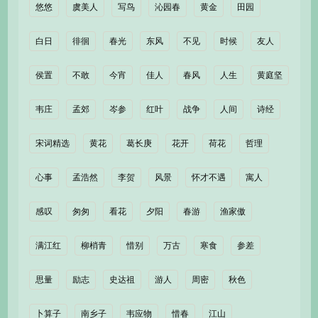
悠悠
虞美人
写鸟
沁园春
黄金
田园
白日
徘徊
春光
东风
不见
时候
友人
侯置
不敢
今宵
佳人
春风
人生
黄庭坚
韦庄
孟郊
岑参
红叶
战争
人间
诗经
宋词精选
黄花
葛长庚
花开
荷花
哲理
心事
孟浩然
李贺
风景
怀才不遇
寓人
感叹
匆匆
看花
夕阳
春游
渔家傲
满江红
柳梢青
惜别
万古
寒食
参差
思量
励志
史达祖
游人
周密
秋色
卜算子
南乡子
韦应物
惜春
江山