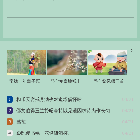

宝祐二年皇子冠二
熙宁祀皇地祗十二
熙宁祭风师五首
十首
首
1
04/21
和乐天斋戒月满夜对道场偶怀咏
2
04/21
邵文伯得玉兰於昭亭持以见遗因求诗为作长句
3
04/21
感花
4
04/21
影乱侵书幌，花轻辍酒杯。