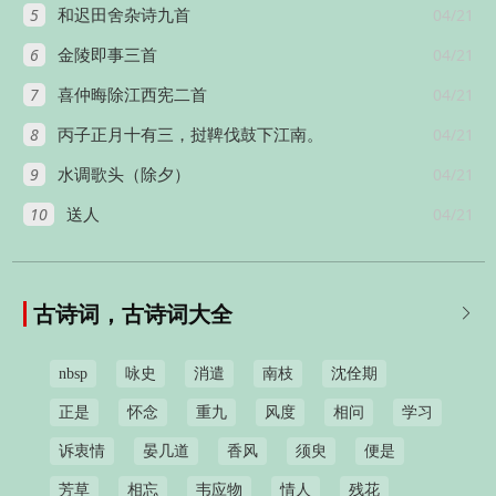
5
04/21
和迟田舍杂诗九首
6
04/21
金陵即事三首
7
04/21
喜仲晦除江西宪二首
8
04/21
丙子正月十有三，挝鞞伐鼓下江南。
9
04/21
水调歌头（除夕）
10
04/21
送人
古诗词，古诗词大全

nbsp
咏史
消遣
南枝
沈佺期
正是
怀念
重九
风度
相问
学习
诉衷情
晏几道
香风
须臾
便是
芳草
相忘
韦应物
情人
残花