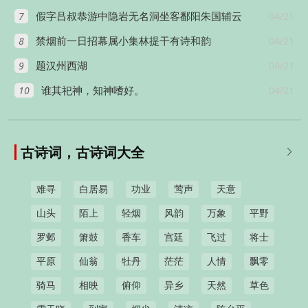
7
04/21
假字吕叔恭游中隐岩无名洞坐客鄱阳朱国辅云
8
04/21
禁烟前一日招幕属小集林提干有诗和韵
9
04/21
题汉州西湖
10
04/21
谁其祀神，知神嗜好。
古诗词，古诗词大全

难寻
白居易
功业
莺声
天意
山头
陌上
轻烟
风韵
万象
平野
罗邺
箫鼓
香车
宫廷
飞过
将士
平原
仙翁
牡丹
茫茫
人情
飘零
骑马
相映
俯仰
异乡
天然
草色