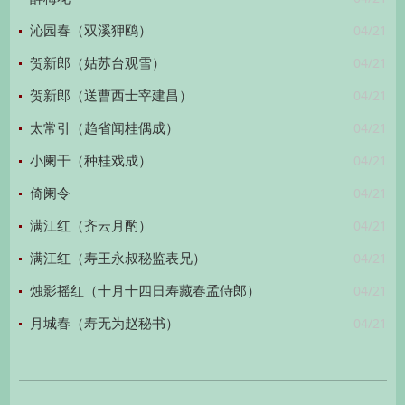
04/21
沁园春（双溪狎鸥）
04/21
贺新郎（姑苏台观雪）
04/21
贺新郎（送曹西士宰建昌）
04/21
太常引（趋省闻桂偶成）
04/21
小阑干（种桂戏成）
04/21
倚阑令
04/21
满江红（齐云月酌）
04/21
满江红（寿王永叔秘监表兄）
04/21
烛影摇红（十月十四日寿藏春孟侍郎）
04/21
月城春（寿无为赵秘书）