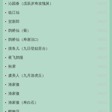
04/21
沁园春（戊辰岁寿攻愧舅）
04/21
临江仙
04/21
贺新郎
04/21
鹊桥仙（菊）
04/21
鹊桥仙（寿谢法□）
04/21
摸鱼儿（九日登姑苏台）
04/21
夜飞鹊慢
04/21
秋霁
04/21
虞美人（九月游虎丘）
04/21
渔家傲
04/21
渔家傲
04/21
渔家傲（寿白石）
04/21
醉梅花