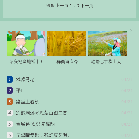
1
96条
上一页
2
3
下一页

绍兴祀皇地祗十五
释奠诗应令
乾道七年恭上太上
首
皇帝太上皇后尊号
1
04/21
戏赠秀老
十一首
2
04/21
平山
3
04/21
染丝上春机
4
04/21
次韵周邠寄雁荡山图二首
5
04/21
台城路 次邵复孺韵
6
04/21
早蛩啼复歇，残灯灭又明。