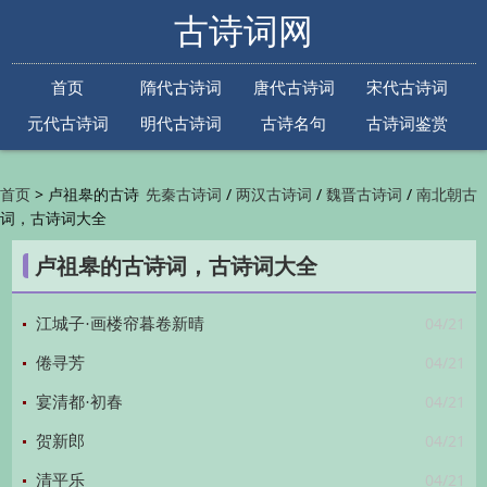
古诗词网
首页
隋代古诗词
唐代古诗词
宋代古诗词
元代古诗词
明代古诗词
古诗名句
古诗词鉴赏
古诗下一句
古诗上一句
>
卢祖皋的古诗
/
/
/
首页
先秦古诗词
两汉古诗词
魏晋古诗词
南北朝古
词，古诗词大全
/
/
/
/
诗词
隋代古诗词
唐代古诗词
五代古诗词
宋
/
/
/
代古诗词
金朝古诗词
元代古诗词
明代古诗词
卢祖皋的古诗词，古诗词大全
/
/
/
/
清代古诗词
近现代古诗词
古诗名句
古诗词
/
/
/
鉴赏
古诗下一句
古诗上一句

04/21
江城子·画楼帘暮卷新晴
04/21
倦寻芳
04/21
宴清都·初春
04/21
贺新郎
04/21
清平乐