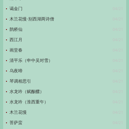
04/21
谒金门
04/21
木兰花慢·别西湖两诗僧
04/21
鹊桥仙
04/21
西江月
04/21
画堂春
04/21
清平乐（申中吴对雪）
04/21
乌夜啼
04/21
琴调相思引
04/21
水龙吟（赋酴醿）
04/21
水龙吟（淮西重午）
04/21
木兰花慢
04/21
菩萨蛮