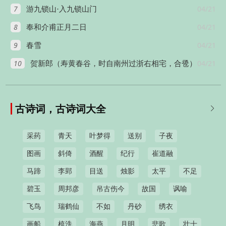
7
04/21
游九锁山·入九锁山门
8
04/21
奉和介甫正月二日
9
04/21
春雪
10
04/21
贺新郎（寿黄春谷，时自南州过浙右相宅，合卺）
古诗词，古诗词大全

采药
青天
叶梦得
送别
子夜
图画
斜倚
酒醒
纪行
崔道融
马蹄
李郢
目送
烛影
太平
不足
碧玉
周邦彦
吊古伤今
故国
讽喻
飞鸟
瑞鹤仙
不如
丹砂
绣衣
画船
梳洗
海燕
月明
悲歌
壮士