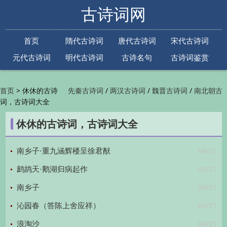
古诗词网
首页
隋代古诗词
唐代古诗词
宋代古诗词
元代古诗词
明代古诗词
古诗名句
古诗词鉴赏
古诗下一句
古诗上一句
>
休休的古诗
/
/
/
首页
先秦古诗词
两汉古诗词
魏晋古诗词
南北朝古
词，古诗词大全
/
/
/
/
诗词
隋代古诗词
唐代古诗词
五代古诗词
宋
/
/
/
代古诗词
金朝古诗词
元代古诗词
明代古诗词
休休的古诗词，古诗词大全
/
/
/
/
清代古诗词
近现代古诗词
古诗名句
古诗词
/
/
/
鉴赏
古诗下一句
古诗上一句

04/21
南乡子·重九涵辉楼呈徐君猷
04/21
鹧鸪天·鹅湖归病起作
04/21
南乡子
04/21
沁园春（答陈上舍应祥）
04/21
浪淘沙