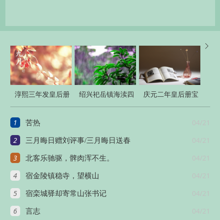

淳熙三年发皇后册
绍兴祀岳镇海渎四
庆元二年皇后册宝
宝十三首
十三首
十三首
1
04/21
苦热
2
04/21
三月晦日赠刘评事/三月晦日送春
3
04/21
北客乐驰驱，髀肉浑不生。
4
04/21
宿金陵镇稳寺，望横山
5
04/21
宿栾城驿却寄常山张书记
6
04/21
言志