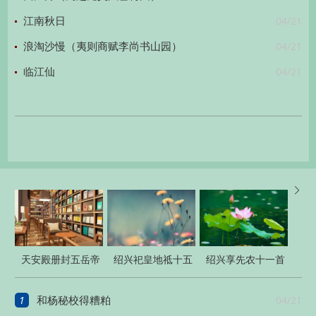
04/21
江南秋日
04/21
浪淘沙慢（夷则商赋李尚书山园）
04/21
临江仙

天安殿册封五岳帝
绍兴祀皇地祗十五
绍兴享先农十一首
一首
首
1
04/21
和杨秘校得糟粕