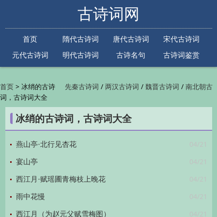
古诗词网
首页
隋代古诗词
唐代古诗词
宋代古诗词
元代古诗词
明代古诗词
古诗名句
古诗词鉴赏
古诗下一句
古诗上一句
>
冰绡的古诗
/
/
/
首页
先秦古诗词
两汉古诗词
魏晋古诗词
南北朝古
词，古诗词大全
/
/
/
/
诗词
隋代古诗词
唐代古诗词
五代古诗词
宋
/
/
/
代古诗词
金朝古诗词
元代古诗词
明代古诗词
冰绡的古诗词，古诗词大全
/
/
/
/
清代古诗词
近现代古诗词
古诗名句
古诗词
/
/
/
鉴赏
古诗下一句
古诗上一句

04/21
燕山亭·北行见杏花
04/21
宴山亭
04/21
西江月·赋瑶圃青梅枝上晚花
04/21
雨中花慢
04/21
西江月（为赵元父赋雪梅图）