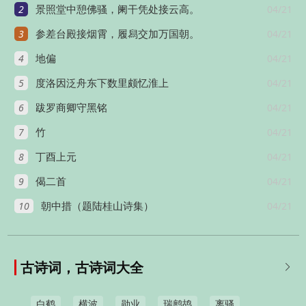
2
04/21
景照堂中憩佛骚，阑干凭处接云高。
3
04/21
参差台殿接烟霄，履舄交加万国朝。
4
04/21
地偏
5
04/21
度洛因泛舟东下数里颇忆淮上
6
04/21
跋罗商卿守黑铭
7
04/21
竹
8
04/21
丁酉上元
9
04/21
偈二首
10
04/21
朝中措（题陆桂山诗集）
古诗词，古诗词大全

白鹤
横波
勋业
瑞鹧鸪
离骚