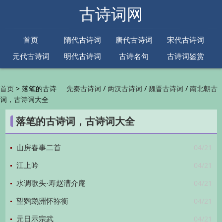
古诗词网
首页
隋代古诗词
唐代古诗词
宋代古诗词
元代古诗词
明代古诗词
古诗名句
古诗词鉴赏
古诗下一句
古诗上一句
>
落笔的古诗
/
/
/
首页
先秦古诗词
两汉古诗词
魏晋古诗词
南北朝古
词，古诗词大全
/
/
/
/
诗词
隋代古诗词
唐代古诗词
五代古诗词
宋
/
/
/
代古诗词
金朝古诗词
元代古诗词
明代古诗词
落笔的古诗词，古诗词大全
/
/
/
/
清代古诗词
近现代古诗词
古诗名句
古诗词
/
/
/
鉴赏
古诗下一句
古诗上一句

04/21
山房春事二首
04/21
江上吟
04/21
水调歌头·寿赵漕介庵
04/21
望鹦鹉洲怀祢衡
04/21
元日示宗武