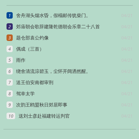
太后册宝八首
1
04/21
舍舟湖头烟水昏，假榻邮传犹柴门。
2
04/21
郊庙朝会歌辞建隆乾德朝会乐章二十八首
3
04/21
题仓部袁公灼像
4
04/21
偶成（三首）
5
04/21
雨作
6
04/21
绕舍清流淙碧玉，尘怀开阔洒然醒。
7
04/21
送王伯安南都审刑
8
04/21
驾幸太学
9
04/21
次韵王鸥盟秋日郊居即事
10
04/21
送刘士彦赴福建转运判官