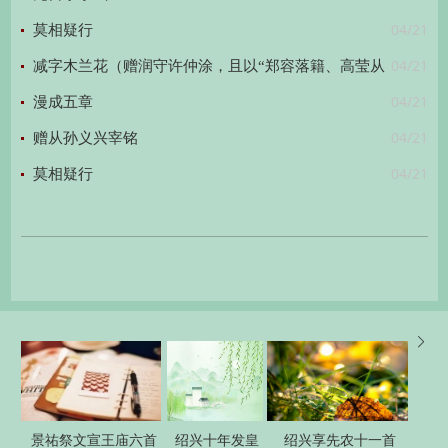
04/21
莫相疑行
04/21
减字木兰花（赠润守许仲涂，且以“郑容落籍、高莹从
04/21
良”为句首）
漫成五章
04/21
赠从孙义兴宰铭
04/21
莫相疑行

景祐祭文宣王庙六首
绍兴十年发皇
绍兴享先农十一首