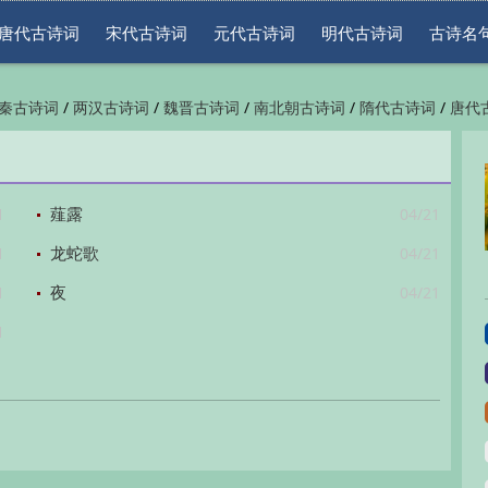
唐代古诗词
宋代古诗词
元代古诗词
明代古诗词
古诗名
/
/
/
/
/
秦古诗词
两汉古诗词
魏晋古诗词
南北朝古诗词
隋代古诗词
唐代
/
/
/
/
/
代古诗词
清代古诗词
近现代古诗词
古诗名句
古诗词鉴赏
古诗下
1
04/21
薤露
1
04/21
龙蛇歌
1
04/21
夜
1