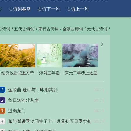
句
古诗词鉴赏
古诗下一句
古诗上一句
/
/
/
/
/
古诗词
五代古诗词
宋代古诗词
金朝古诗词
元代古诗词
/
/
一句
古诗上一句


绍兴以后祀五方帝
淳熙三年发
庆元二年恭上太皇
六十首
皇后册宝十
太后皇太后太上皇
1
04/21
金缕曲 送可与，即用其韵
三首
帝太上皇
2
04/21
秋日送河北从事
3
04/21
过蜀龙门
4
04/21
蕃与斯远季奕同生于十二月蕃初五日季奕初