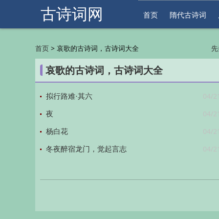
古诗词网
首页
隋代古诗词
>
哀歌的古诗词，古诗词大全
首页
先
明
哀歌的古诗词，古诗词大全
04/2
拟行路难·其六
04/2
夜
04/2
杨白花
04/2
冬夜醉宿龙门，觉起言志