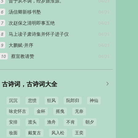
5
04/21
十
昔予从不调，经岁旅淮源。
6
04/21
汤信卿新移书塾
7
04/21
次赵保之清明即事五绝
8
04/21
马上读子肃诗集并怀子进子仪
9
04/21
大鹏赋·并序
10
04/21
蔡宣教请赞
古诗词，古诗词大全

沉沉
悲愤
狂风
阮郎归
神仙
咏史怀古
金杯
摇曳
无奈
安排
渡头
渔舟
不肯
朝夕
妆面
戴复古
风入松
王奕