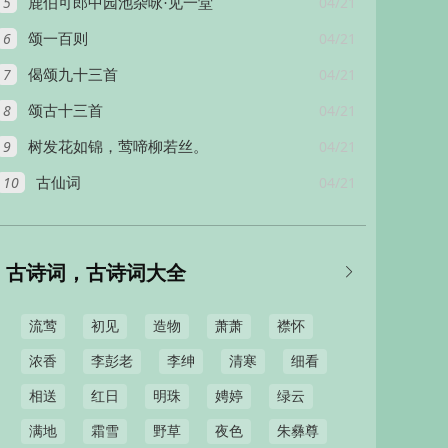
5
04/21
鹿伯可郎中园池杂咏·见一堂
6
04/21
颂一百则
7
04/21
偈颂九十三首
8
04/21
颂古十三首
9
04/21
树发花如锦，莺啼柳若丝。
10
04/21
古仙词
古诗词，古诗词大全

流莺
初见
造物
萧萧
襟怀
浓香
李彭老
李绅
清寒
细看
相送
红日
明珠
娉婷
绿云
满地
霜雪
野草
夜色
朱彝尊