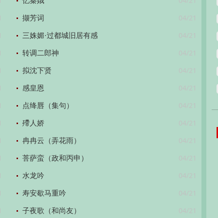
1
04/21
忆秦娥
1
04/21
撷芳词
1
04/21
三姝媚·过都城旧居有感
1
04/21
转调二郎神
1
04/21
拟沈下贤
1
04/21
感皇恩
1
04/21
点绛唇（集句）
1
04/21
殢人娇
1
04/21
冉冉云（弄花雨）
1
04/21
菩萨蛮（政和丙申）
1
04/21
水龙吟
1
04/21
寿安歇马重吟
1
04/21
子夜歌（和尚友）