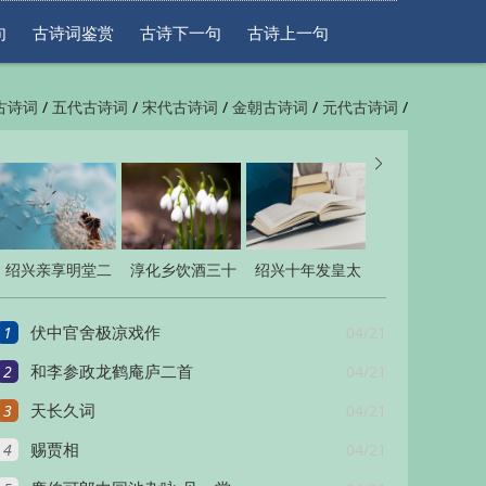
句
古诗词鉴赏
古诗下一句
古诗上一句
/
/
/
/
/
古诗词
五代古诗词
宋代古诗词
金朝古诗词
元代古诗词
/
/
一句
古诗上一句


绍兴亲享明堂二
淳化乡饮酒三十
绍兴十年发皇太
十六首
三章
后册宝八首
1
04/21
伏中官舍极凉戏作
2
04/21
和李参政龙鹤庵庐二首
3
04/21
天长久词
4
04/21
赐贾相