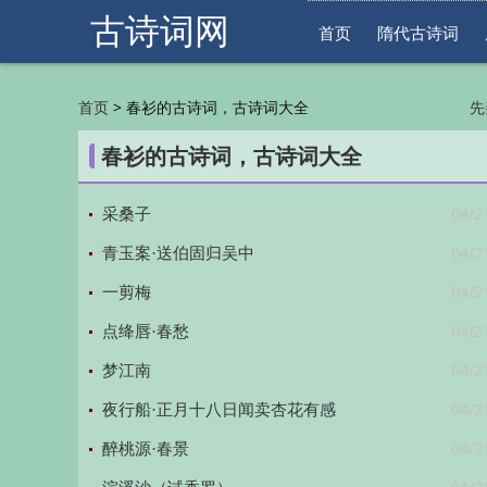
古诗词网
首页
隋代古诗词
>
春衫的古诗词，古诗词大全
首页
先
明
春衫的古诗词，古诗词大全
04/2
采桑子
04/2
青玉案·送伯固归吴中
04/2
一剪梅
04/2
点绛唇·春愁
04/2
梦江南
04/2
夜行船·正月十八日闻卖杏花有感
04/2
醉桃源·春景