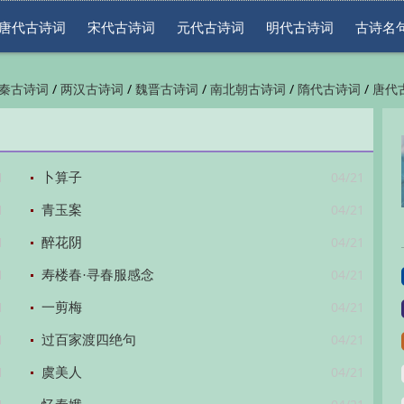
唐代古诗词
宋代古诗词
元代古诗词
明代古诗词
古诗名
/
/
/
/
/
秦古诗词
两汉古诗词
魏晋古诗词
南北朝古诗词
隋代古诗词
唐代
/
/
/
/
/
代古诗词
清代古诗词
近现代古诗词
古诗名句
古诗词鉴赏
古诗下
1
04/21
卜算子
1
04/21
青玉案
1
04/21
醉花阴
1
04/21
寿楼春·寻春服感念
1
04/21
一剪梅
1
04/21
过百家渡四绝句
1
04/21
虞美人