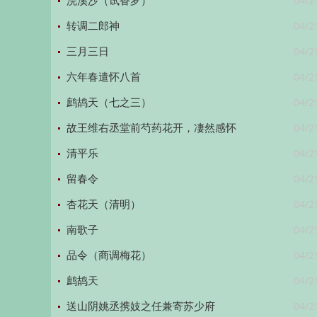
04/2
浣溪沙（试香罗）
04/2
转调二郎神
04/2
三月三日
04/2
六年春遣怀八首
04/2
鹧鸪天（七之三）
04/2
故王维右丞堂前芍药花开，凄然感怀
04/2
清平乐
04/2
留春令
04/2
杏花天（清明）
04/2
南歌子
04/2
品令（商调梅花）
04/2
鹧鸪天
04/2
送山阴姚丞携妓之任兼寄苏少府