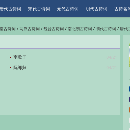
唐代古诗词
宋代古诗词
元代古诗词
明代古诗词
古诗名
/
/
/
/
/
秦古诗词
两汉古诗词
魏晋古诗词
南北朝古诗词
隋代古诗词
唐代
/
/
/
/
/
代古诗词
清代古诗词
近现代古诗词
古诗名句
古诗词鉴赏
古诗下
1
04/21
南歌子
1
04/21
阮郎归
1