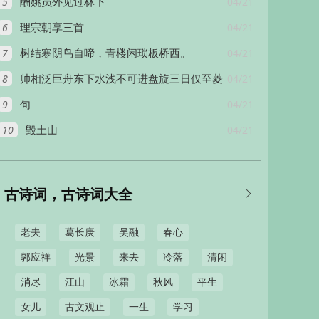
5
04/21
酬姚员外见过林下
6
04/21
理宗朝享三首
7
04/21
树结寒阴鸟自啼，青楼闲琐板桥西。
8
04/21
帅相泛巨舟东下水浅不可进盘旋三日仅至菱
9
04/21
黄
句
10
04/21
毁土山
古诗词，古诗词大全

老夫
葛长庚
吴融
春心
郭应祥
光景
来去
冷落
清闲
消尽
江山
冰霜
秋风
平生
女儿
古文观止
一生
学习