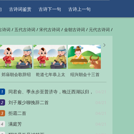
句
古诗词鉴赏
古诗下一句
古诗上一句
/
/
/
/
/
古诗词
五代古诗词
宋代古诗词
金朝古诗词
元代古诗词
/
/
一句
古诗上一句


郊庙朝会歌辞绍
乾道七年恭上太
绍兴朝会十三首
熙元年恭上寿星
上皇帝太上皇后
1
04/21
同君俞、季永步至普济寺，晚泛西湖以归，
圣皇太后至尊
尊号十一首
2
04/21
得
刘子履少聊挽辞二首
3
04/21
拒霜二首
4
04/21
满庭芳