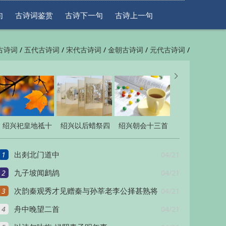
句
古诗词鉴赏
古诗下一句
古诗上一句
/
/
/
/
/
古诗词
五代古诗词
宋代古诗词
金朝古诗词
元代古诗词
/
/
一句
古诗上一句


绍兴祀皇地祗十
绍兴以后蜡祭四
绍兴朝会十三首
五首
十二首
1
04/21
出剡北门道中
2
04/21
九子坡闻鹧鸪
3
04/21
次韵秦观秀才见赠秦与孙莘老李公择甚熟将
4
04/21
入
舟中晚望二首