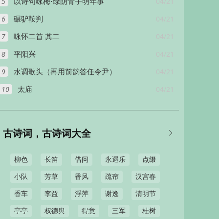
5
04/21
以诗句咏梅·绿阴青子明年事
6
04/21
碾驴鞍判
7
04/21
咏怀二首 其二
8
04/21
平阳兴
9
04/21
水调歌头（再用前韵答任令尹）
10
04/21
太庙
古诗词，古诗词大全

柳色
长笛
借问
永遇乐
点缀
小队
芳草
香风
疏帘
汉宫春
香车
李益
浮萍
谢逸
清明节
亭亭
权德舆
得意
三军
桂树