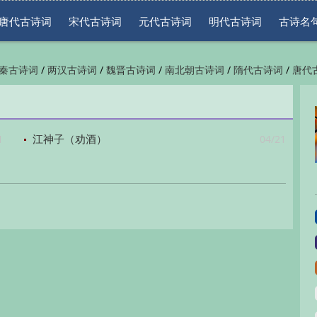
唐代古诗词
宋代古诗词
元代古诗词
明代古诗词
古诗名
/
/
/
/
/
秦古诗词
两汉古诗词
魏晋古诗词
南北朝古诗词
隋代古诗词
唐代
/
/
/
/
/
代古诗词
清代古诗词
近现代古诗词
古诗名句
古诗词鉴赏
古诗下
1
04/21
江神子（劝酒）