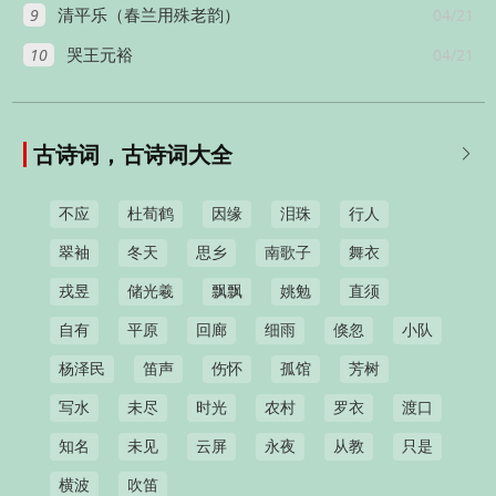
9
04/21
清平乐（春兰用殊老韵）
10
04/21
哭王元裕
古诗词，古诗词大全

不应
杜荀鹤
因缘
泪珠
行人
翠袖
冬天
思乡
南歌子
舞衣
戎昱
储光羲
飘飘
姚勉
直须
自有
平原
回廊
细雨
倏忽
小队
杨泽民
笛声
伤怀
孤馆
芳树
写水
未尽
时光
农村
罗衣
渡口
知名
未见
云屏
永夜
从教
只是
横波
吹笛