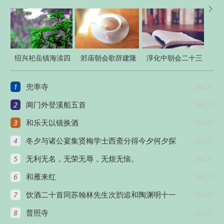

绍兴祀岳镇海渎四
郊庙朝会歌辞建隆
淳化中朝会二十三
十三首
乾德朝会乐章二十
首
1
04/21
兜率寺
八首
2
04/21
阊门外登溪船五首
3
04/21
和乐天以镜换酒
4
04/21
冬夕与诸公宴集贤梅学士西斋分得今夕何夕探
5
04/21
无利无名，无荣无辱，无烦无恼。
6
04/21
和雁来红
7
04/21
饮酒二十首同苏翰林先生次韵追和陶渊明十一
8
04/21
普照寺