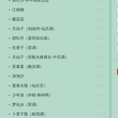
1
04/21
剪牡丹·舟中闻双琵琶
1
04/21
江南柳
1
04/21
蝶恋花
1
04/21
天仙子（别渝州·仙吕调）
1
04/21
碧牡丹（晏同叔出姬）
1
04/21
生查子（双调）
1
04/21
天仙子（郑毅夫移青社·中吕调）
1
04/21
苏幕遮（般涉调）
1
04/21
浪淘沙
1
04/21
宴春台慢（仙吕宫）
1
04/21
少年游（井桃·林钟商）
1
04/21
梦仙乡（双调）
1
04/21
卜算子慢（歇指调）