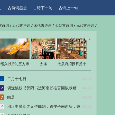
句
古诗词鉴赏
古诗下一句
古诗上一句
/
/
/
/
/
古诗词
五代古诗词
宋代古诗词
金朝古诗词
元代古诗词
/
/
一句
古诗上一句


绍兴以后祀五方帝
太庙
大晟府拟撰释奠十
六十首
四首
1
04/21
二月十七日
2
04/21
偶逢姚校书凭附书达河南郄推官因以戏赠
3
04/21
幽居
4
04/21
用汉中帅阎才元侍郎韵，送樊子南西归，兼