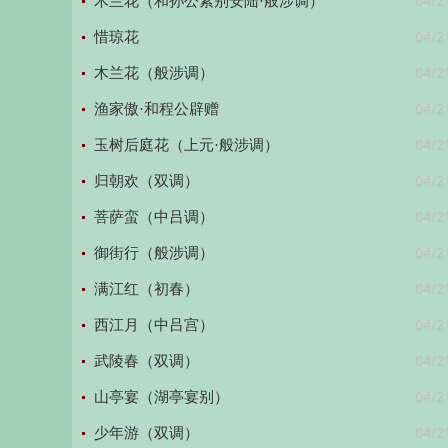
04/2
木兰花（和孙公素别安陆·般涉调）
04/2
惜琼花
04/2
木兰花（般涉调）
04/2
渔家傲·和程公辟赠
04/2
玉树后庭花（上元·般涉调）
04/2
归朝欢（双调）
04/2
菩萨蛮（中吕调）
04/2
御街行（般涉调）
04/2
满江红（初春）
04/2
西江月（中吕宫）
04/2
武陵春（双调）
04/2
山亭宴（湖亭宴别）
04/2
少年游（双调）