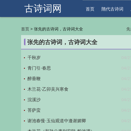
古诗词网
首页
隋代古诗词
>
张先的古诗词，古诗词大全
首页
先
明
张先的古诗词，古诗词大全
04/2
千秋岁
04/2
青门引·春思
04/2
醉垂鞭
04/2
木兰花·乙卯吴兴寒食
04/2
浣溪沙
04/2
菩萨蛮
04/2
谢池春慢·玉仙观道中逢谢媚卿