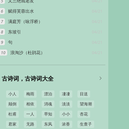
5
04/21
呈
又三绝戏老友
6
04/21
赋得芙蓉出水
7
04/21
满庭芳（咏浮桥）
8
04/21
东坡引
9
04/21
句
10
04/21
浪淘沙（杜鹃花）
古诗词，古诗词大全

小人
梅雨
漂泊
凄凄
目送
颠倒
相依
消魂
淡淡
望海潮
杜甫
一人
早知
小小
杏花
君家
无路
东风
浓香
生查子