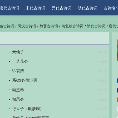
唐代古诗词
宋代古诗词
元代古诗词
明代古诗词
古诗名
/
/
/
/
/
秦古诗词
两汉古诗词
魏晋古诗词
南北朝古诗词
隋代古诗词
唐代
/
/
/
/
/
代古诗词
清代古诗词
近现代古诗词
古诗名句
古诗词鉴赏
古诗下
1
04/21
天仙子
1
04/21
一丛花令
1
04/21
诉衷情
1
04/21
系裙腰·般涉调
1
04/21
画堂春
1
04/21
相思令
1
04/21
行香子（般涉调）