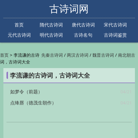
古诗词网
首页
隋代古诗词
唐代古诗词
宋代古诗词
元代古诗词
明代古诗词
古诗名句
古诗词鉴赏
古诗下一句
古诗上一句
>
李流谦的古诗
/
/
/
首页
先秦古诗词
两汉古诗词
魏晋古诗词
南北朝古
词，古诗词大全
/
/
/
/
诗词
隋代古诗词
唐代古诗词
五代古诗词
宋
/
/
/
代古诗词
金朝古诗词
元代古诗词
明代古诗词
李流谦的古诗词，古诗词大全
/
/
/
/
清代古诗词
近现代古诗词
古诗名句
古诗词
/
/
/
鉴赏
古诗下一句
古诗上一句

04/21
如梦令（前题）
04/21
点绛唇（德茂生朝作）