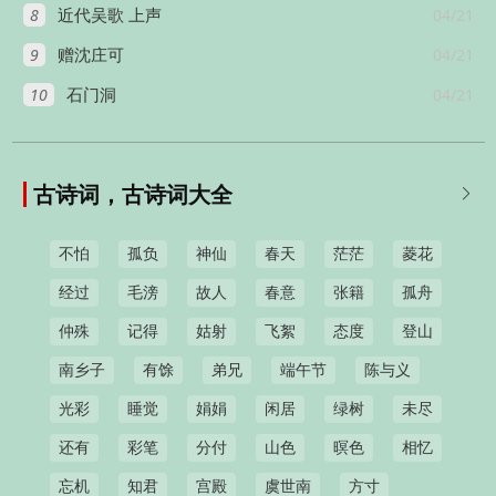
8
04/21
近代吴歌 上声
9
04/21
赠沈庄可
10
04/21
石门洞
古诗词，古诗词大全

不怕
孤负
神仙
春天
茫茫
菱花
经过
毛滂
故人
春意
张籍
孤舟
仲殊
记得
姑射
飞絮
态度
登山
南乡子
有馀
弟兄
端午节
陈与义
光彩
睡觉
娟娟
闲居
绿树
未尽
还有
彩笔
分付
山色
暝色
相忆
忘机
知君
宫殿
虞世南
方寸