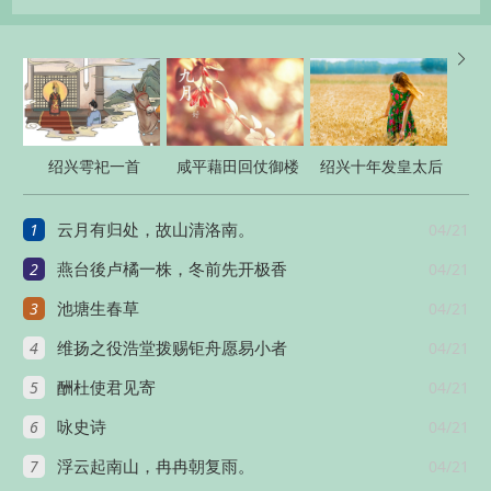

绍兴雩祀一首
咸平藉田回仗御楼
绍兴十年发皇太后
二首
册宝八首
1
04/21
云月有归处，故山清洛南。
2
04/21
燕台後卢橘一株，冬前先开极香
3
04/21
池塘生春草
4
04/21
维扬之役浩堂拨赐钜舟愿易小者
5
04/21
酬杜使君见寄
6
04/21
咏史诗
7
04/21
浮云起南山，冉冉朝复雨。