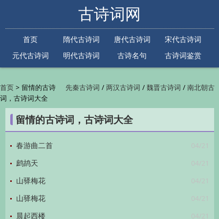
古诗词网
首页
隋代古诗词
唐代古诗词
宋代古诗词
元代古诗词
明代古诗词
古诗名句
古诗词鉴赏
古诗下一句
古诗上一句
>
留情的古诗
/
/
/
首页
先秦古诗词
两汉古诗词
魏晋古诗词
南北朝古
词，古诗词大全
/
/
/
/
诗词
隋代古诗词
唐代古诗词
五代古诗词
宋
/
/
/
代古诗词
金朝古诗词
元代古诗词
明代古诗词
留情的古诗词，古诗词大全
/
/
/
/
清代古诗词
近现代古诗词
古诗名句
古诗词
/
/
/
鉴赏
古诗下一句
古诗上一句

04/21
春游曲二首
04/21
鹧鸪天
04/21
山驿梅花
04/21
山驿梅花
04/21
晨起西楼