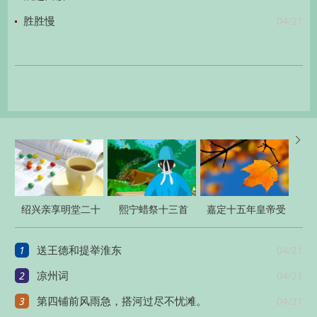
04/21
胜胜慢

绍兴亲享明堂二十
熙宁蜡祭十三首
嘉定十五年皇帝受
六首
恭膺天命之宝三首
1
04/21
送王德和提举淮东
2
04/21
凉州词
3
04/21
第四铺前风雨急，搭河过尽不忧滩。