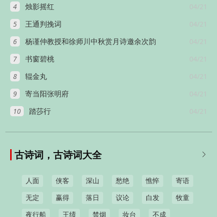
4
04/21
烛影摇红
5
04/21
王通判挽词
6
04/21
杨谨仲教授和徐师川中秋赏月诗邀余次韵
7
04/21
书窗碧桃
8
04/21
辊金丸
9
04/21
寄当阳张明府
10
04/21
踏莎行
古诗词，古诗词大全

人面
侠客
深山
愁绝
憔悴
寄语
无定
赢得
落日
议论
白发
牧童
夜行船
王绩
禁烟
妆台
不成