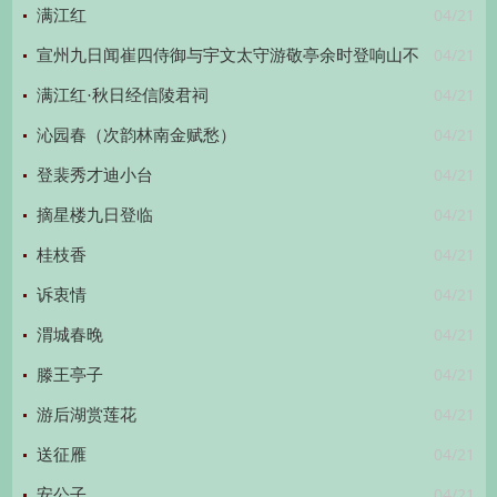
04/21
满江红
04/21
宣州九日闻崔四侍御与宇文太守游敬亭余时登响山不
04/21
同此赏醉后寄崔侍御
满江红·秋日经信陵君祠
04/21
沁园春（次韵林南金赋愁）
04/21
登裴秀才迪小台
04/21
摘星楼九日登临
04/21
桂枝香
04/21
诉衷情
04/21
渭城春晚
04/21
滕王亭子
04/21
游后湖赏莲花
04/21
送征雁
04/21
安公子