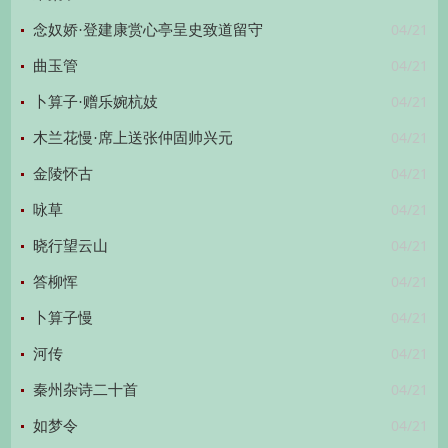
04/21
念奴娇·登建康赏心亭呈史致道留守
04/21
曲玉管
04/21
卜算子·赠乐婉杭妓
04/21
木兰花慢·席上送张仲固帅兴元
04/21
金陵怀古
04/21
咏草
04/21
晓行望云山
04/21
答柳恽
04/21
卜算子慢
04/21
河传
04/21
秦州杂诗二十首
04/21
如梦令