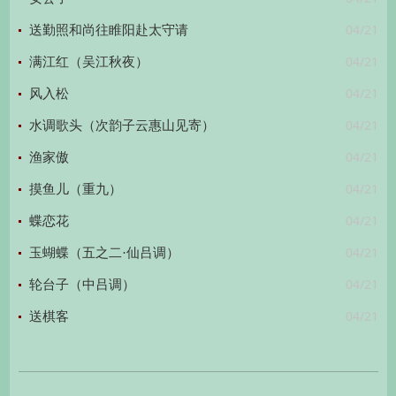
04/21
送勤照和尚往睢阳赴太守请
04/21
满江红（吴江秋夜）
04/21
风入松
04/21
水调歌头（次韵子云惠山见寄）
04/21
渔家傲
04/21
摸鱼儿（重九）
04/21
蝶恋花
04/21
玉蝴蝶（五之二·仙吕调）
04/21
轮台子（中吕调）
04/21
送棋客