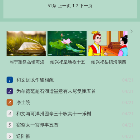
1
51条
上一页
2
下一页

熙宁望祭岳镇海渎
绍兴祀皇地祗十五
绍兴祀岳镇海渎四
十七首
首
十三首
1
04/21
和文远以作醮相疏
2
04/21
为牟德范题石湖遗墨意有未尽复赋五首
3
04/21
净土院
4
04/21
和文与可洋州园亭三十咏其十一乐榭
5
04/21
宿斋太一宫即事五首
6
04/21
送陆擢