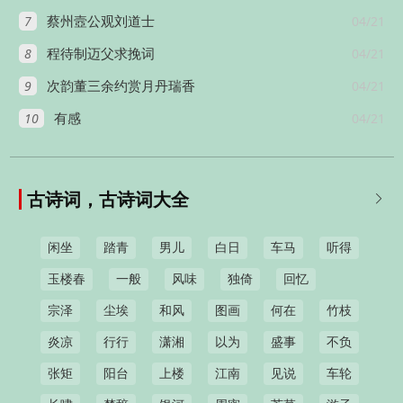
7
04/21
蔡州壼公观刘道士
8
04/21
程待制迈父求挽词
9
04/21
次韵董三余约赏月丹瑞香
10
04/21
有感
古诗词，古诗词大全

闲坐
踏青
男儿
白日
车马
听得
玉楼春
一般
风味
独倚
回忆
宗泽
尘埃
和风
图画
何在
竹枝
炎凉
行行
潇湘
以为
盛事
不负
张矩
阳台
上楼
江南
见说
车轮