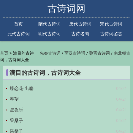
古诗词网
首页
隋代古诗词
唐代古诗词
宋代古诗词
元代古诗词
明代古诗词
古诗名句
古诗词鉴赏
古诗下一句
古诗上一句
>
满目的古诗
/
/
/
首页
先秦古诗词
两汉古诗词
魏晋古诗词
南北朝古
词，古诗词大全
/
/
/
/
诗词
隋代古诗词
唐代古诗词
五代古诗词
宋
/
/
/
代古诗词
金朝古诗词
元代古诗词
明代古诗词
满目的古诗词，古诗词大全
/
/
/
/
清代古诗词
近现代古诗词
古诗名句
古诗词
/
/
/
鉴赏
古诗下一句
古诗上一句

04/21
蝶恋花·出塞
04/21
春望
04/21
昼夜乐
04/21
采桑子
04/21
采桑子