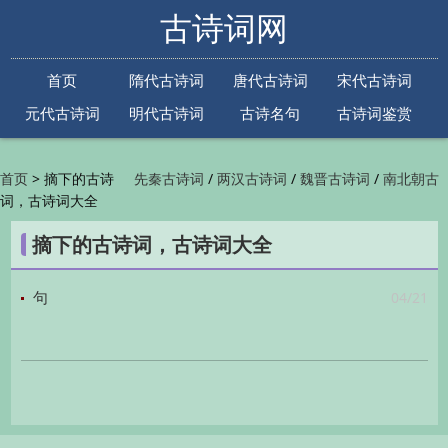
古诗词网
首页
隋代古诗词
唐代古诗词
宋代古诗词
元代古诗词
明代古诗词
古诗名句
古诗词鉴赏
古诗下一句
古诗上一句
>
摘下的古诗
/
/
/
首页
先秦古诗词
两汉古诗词
魏晋古诗词
南北朝古
词，古诗词大全
/
/
/
/
诗词
隋代古诗词
唐代古诗词
五代古诗词
宋
/
/
/
代古诗词
金朝古诗词
元代古诗词
明代古诗词
摘下的古诗词，古诗词大全
/
/
/
/
清代古诗词
近现代古诗词
古诗名句
古诗词
/
/
/
鉴赏
古诗下一句
古诗上一句

04/21
句