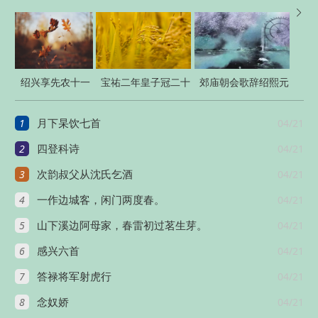

绍兴享先农十一
宝祐二年皇子冠二十
郊庙朝会歌辞绍熙元
首
首
年恭上寿星圣皇太后
1
04/21
月下杲饮七首
至尊
2
04/21
四登科诗
3
04/21
次韵叔父从沈氏乞酒
4
04/21
一作边城客，闲门两度春。
5
04/21
山下溪边阿母家，春雷初过茗生芽。
6
04/21
感兴六首
7
04/21
答禄将军射虎行
8
04/21
念奴娇