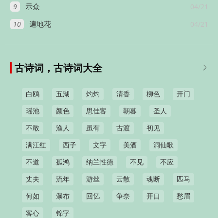
9
04/21
示众
10
04/21
遍地花
古诗词，古诗词大全

白鸥
五湖
灼灼
清香
柳色
开门
瑶池
颜色
思佳客
朝暮
圣人
不敢
渔人
虽有
古渡
初见
满江红
西子
文字
美酒
洞仙歌
不道
孤鸿
纳兰性德
不见
不应
丈夫
流年
游丝
云散
魂断
匹马
何如
瀑布
回忆
争奈
开口
愁眉
客心
锦字