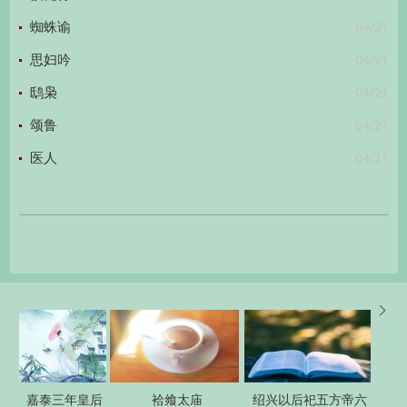
04/21
蜘蛛谕
04/21
思妇吟
04/21
鸱枭
04/21
颂鲁
04/21
医人

嘉泰三年皇后
袷飨太庙
绍兴以后祀五方帝六