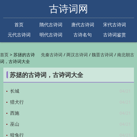
古诗词网
首页
隋代古诗词
唐代古诗词
宋代古诗词
元代古诗词
明代古诗词
古诗名句
古诗词鉴赏
古诗下一句
古诗上一句
>
苏拯的古诗
/
/
/
首页
先秦古诗词
两汉古诗词
魏晋古诗词
南北朝古
词，古诗词大全
/
/
/
/
诗词
隋代古诗词
唐代古诗词
五代古诗词
宋
/
/
/
代古诗词
金朝古诗词
元代古诗词
明代古诗词
苏拯的古诗词，古诗词大全
/
/
/
/
清代古诗词
近现代古诗词
古诗名句
古诗词
/
/
/
鉴赏
古诗下一句
古诗上一句

04/21
长城
04/21
猎犬行
04/21
西施
04/21
巫山
04/21
狡兔行