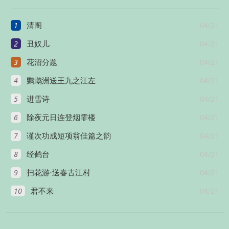
册宝十三首
十首
1
04/21
清阁
2
04/21
丑奴儿
3
04/21
花沼分题
4
04/21
鹦鹉洲送王九之江左
5
04/21
进雪诗
6
04/21
除夜元日连登烟霏楼
7
04/21
谨次功成短项翁佳篇之韵
8
04/21
经鹤台
9
04/21
扫花游·送春古江村
10
04/21
君不来