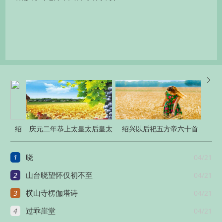

绍
庆元二年恭上太皇太后皇太
绍兴以后祀五方帝六十首
兴
后太上皇帝太上皇
1
04/21
晓
朝
会
2
04/21
山台晓望怀仅初不至
十
3
04/21
横山寺楞伽塔诗
三
4
04/21
过乖崖堂
首