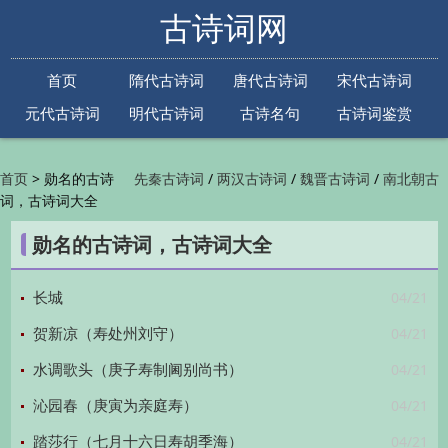
古诗词网
首页
隋代古诗词
唐代古诗词
宋代古诗词
元代古诗词
明代古诗词
古诗名句
古诗词鉴赏
古诗下一句
古诗上一句
>
勋名的古诗
/
/
/
首页
先秦古诗词
两汉古诗词
魏晋古诗词
南北朝古
词，古诗词大全
/
/
/
/
诗词
隋代古诗词
唐代古诗词
五代古诗词
宋
/
/
/
代古诗词
金朝古诗词
元代古诗词
明代古诗词
勋名的古诗词，古诗词大全
/
/
/
/
清代古诗词
近现代古诗词
古诗名句
古诗词
/
/
/
鉴赏
古诗下一句
古诗上一句

04/21
长城
04/21
贺新凉（寿处州刘守）
04/21
水调歌头（庚子寿制阃别尚书）
04/21
沁园春（庚寅为亲庭寿）
04/21
踏莎行（七月十六日寿胡季海）