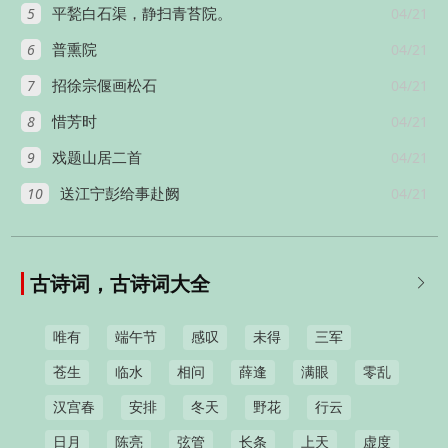
5
04/21
平甃白石渠，静扫青苔院。
6
04/21
普熏院
7
04/21
招徐宗偃画松石
8
04/21
惜芳时
9
04/21
戏题山居二首
10
04/21
送江宁彭给事赴阙
古诗词，古诗词大全

唯有
端午节
感叹
未得
三军
苍生
临水
相问
薛逢
满眼
零乱
汉宫春
安排
冬天
野花
行云
日月
陈亮
弦管
长条
上天
虚度