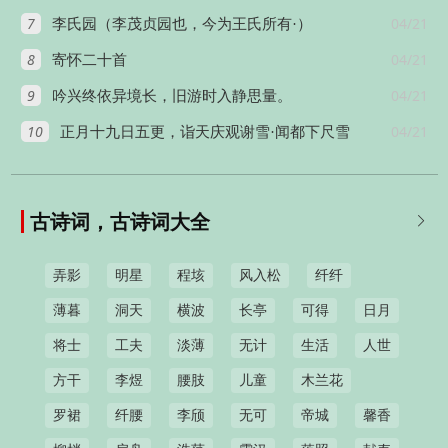
7
04/21
李氏园（李茂贞园也，今为王氏所有·）
8
04/21
寄怀二十首
9
04/21
吟兴终依异境长，旧游时入静思量。
10
04/21
正月十九日五更，诣天庆观谢雪·闻都下尺雪
古诗词，古诗词大全

弄影
明星
程垓
风入松
纤纤
薄暮
洞天
横波
长亭
可得
日月
将士
工夫
淡薄
无计
生活
人世
方干
李煜
腰肢
儿童
木兰花
罗裙
纤腰
李颀
无可
帝城
馨香