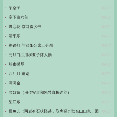
04/21
采桑子
04/21
塞下曲六首
04/21
蝶恋花·京口得乡书
04/21
清平乐
04/21
剔银灯·与欧阳公席上分题
04/21
元旦口占用柳亚子怀人韵
04/21
船夜援琴
04/21
西江月·送别
04/21
滴滴金
04/21
念奴娇（用传安道和朱希真梅词韵）
04/21
望江东
04/21
摸鱼儿（两岩有石状怪甚，取离骚九歌名曰山鬼，因