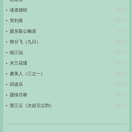
04/21
读道德经
04/21
哭刘蕡
04/21
题东谿公幽居
04/21
惜分飞（九日）
04/21
临江仙
04/21
木兰花慢
04/21
虞美人（三之一）
04/21
回波乐
04/21
题情尽桥
04/21
渡江云（次赵元父韵）