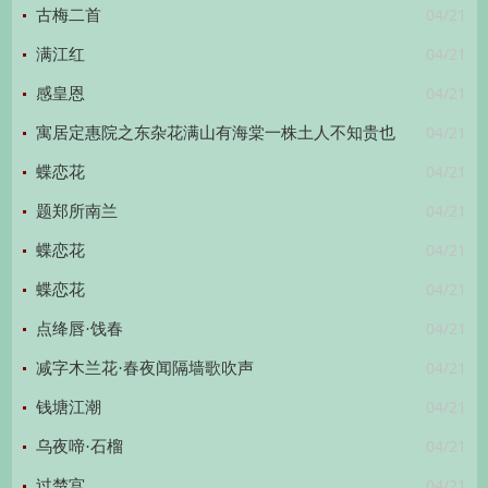
04/21
赋摸鱼儿，改名山鬼谣）
古梅二首
04/21
满江红
04/21
感皇恩
04/21
寓居定惠院之东杂花满山有海棠一株土人不知贵也
04/21
蝶恋花
04/21
题郑所南兰
04/21
蝶恋花
04/21
蝶恋花
04/21
点绛唇·饯春
04/21
减字木兰花·春夜闻隔墙歌吹声
04/21
钱塘江潮
04/21
乌夜啼·石榴
04/21
过楚宫