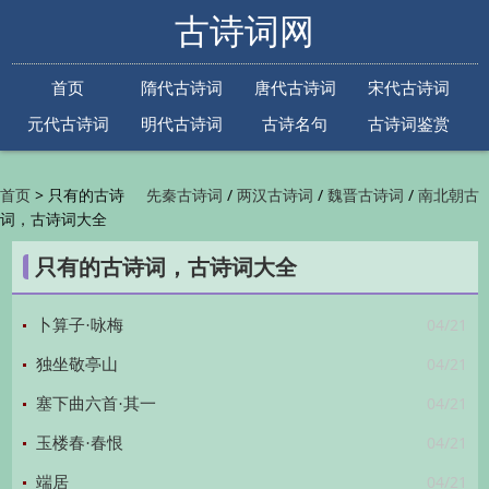
古诗词网
首页
隋代古诗词
唐代古诗词
宋代古诗词
元代古诗词
明代古诗词
古诗名句
古诗词鉴赏
古诗下一句
古诗上一句
>
只有的古诗
/
/
/
首页
先秦古诗词
两汉古诗词
魏晋古诗词
南北朝古
词，古诗词大全
/
/
/
/
诗词
隋代古诗词
唐代古诗词
五代古诗词
宋
/
/
/
代古诗词
金朝古诗词
元代古诗词
明代古诗词
只有的古诗词，古诗词大全
/
/
/
/
清代古诗词
近现代古诗词
古诗名句
古诗词
/
/
/
鉴赏
古诗下一句
古诗上一句

04/21
卜算子·咏梅
04/21
独坐敬亭山
04/21
塞下曲六首·其一
04/21
玉楼春·春恨
04/21
端居