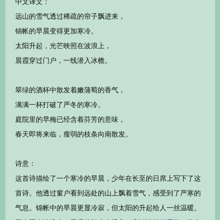
中文译文：
远山的雪气透过稀疏的帘子飘进来，
锦帐的早晨变得更加寒冷。
太阳升起，光芒映照在波浪上，
晨霞穿过门户，一线潜入冰檐。
翠绿的酒杯中散发着嫩蒲萄的香气，
满满一杯打破了严冬的寒冷。
庭院里的早梅已经含着芬芳的意味，
春天即将来临，瘦弱的枝条向南散发。
诗意：
这首诗描绘了一个寒冷的早晨，少年在长至的日席上写下了这
首诗。他透过窗户看到远处的山上飘着雪气，感受到了严寒的
气息。锦帐中的早晨更显冷寂，但太阳的升起给人一丝温暖。