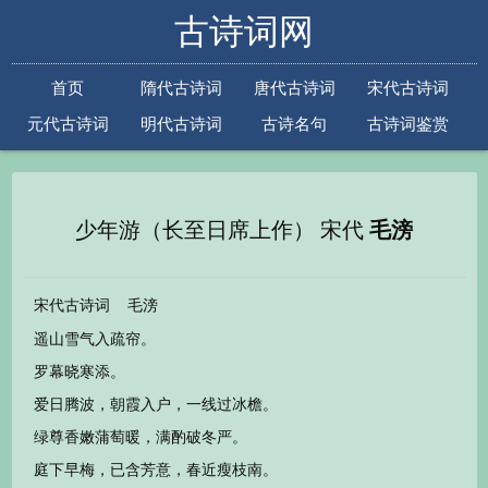
古诗词网
首页
隋代古诗词
唐代古诗词
宋代古诗词
元代古诗词
明代古诗词
古诗名句
古诗词鉴赏
古诗下一句
古诗上一句
少年游（长至日席上作） 宋代
毛滂
宋代古诗词
毛滂
遥山雪气入疏帘。
罗幕晓寒添。
爱日腾波，朝霞入户，一线过冰檐。
绿尊香嫩蒲萄暖，满酌破冬严。
庭下早梅，已含芳意，春近瘦枝南。