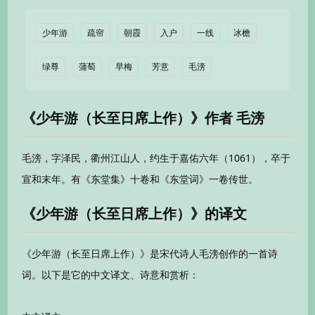
少年游
疏帘
朝霞
入户
一线
冰檐
绿尊
蒲萄
早梅
芳意
毛滂
《少年游（长至日席上作）》作者 毛滂
毛滂，字泽民，衢州江山人，约生于嘉佑六年（1061），卒于
宣和末年。有《东堂集》十卷和《东堂词》一卷传世。
《少年游（长至日席上作）》的译文
《少年游（长至日席上作）》是宋代诗人毛滂创作的一首诗
词。以下是它的中文译文、诗意和赏析：