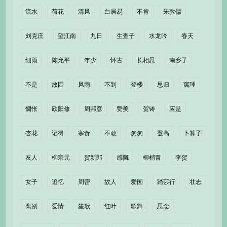
流水
荷花
清风
白居易
不肯
朱敦儒
刘克庄
望江南
九日
生查子
水龙吟
春天
细雨
陈允平
年少
怀古
长相思
南乡子
不是
故园
风雨
不到
登楼
思归
寓理
惆怅
欧阳修
周邦彦
赞美
贺铸
应是
杏花
记得
寒食
不敢
匆匆
登高
卜算子
友人
柳宗元
贺新郎
感慨
柳梢青
李贺
女子
追忆
周密
故人
爱国
踏莎行
壮志
离别
爱情
笙歌
红叶
歌舞
思念