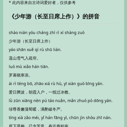
* 此内容来自古诗词爱好者，仅供参考
《少年游（长至日席上作）》的拼音
shào nián yóu cháng zhì rì xí shàng zuò
少年游（长至日席上作）
yáo shān xuě qì rù shū lián.
遥山雪气入疏帘。
luó mù xiǎo hán tiān.
罗幕晓寒添。
ài rì téng bō, zhāo xiá rù hù, yī xiàn guò bīng yán.
爱日腾波，朝霞入户，一线过冰檐。
lǜ zūn xiāng nèn pú táo nuǎn, mǎn zhuó pò dōng yán.
绿尊香嫩蒲萄暖，满酌破冬严。
tíng xià zǎo méi, yǐ hán fāng yì, chūn jìn shòu zhī nán.
庭下早梅，已含芳意，春近瘦枝南。